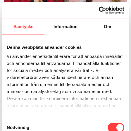
30:15
Samtycke
Information
Om
GRAVIDYOGA - LUGN OCH FIN. Lugnt, skönt, stretchigt
Denna webbplats använder cookies
Vi använder enhetsidentifierare för att anpassa innehållet
och annonserna till användarna, tillhandahålla funktioner
för sociala medier och analysera vår trafik. Vi
vidarebefordrar även sådana identifierare och annan
information från din enhet till de sociala medier och
annons- och analysföretag som vi samarbetar med.
Dessa kan i sin tur kombinera informationen med annan
27:30
information som du har tillhandahållit eller som de har
samlat in när du har använt deras tjänster.
GRAVIDYOGA - GO WITH THE FLOW. För dig som har energi eller vill
ha mer energi
Integritetspolicy
Samtyckesval
Nödvändig