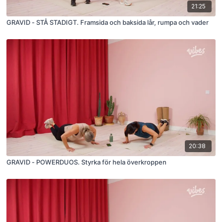
21:25
GRAVID - STÅ STADIGT. Framsida och baksida lår, rumpa och vader
20:38
GRAVID - POWERDUOS. Styrka för hela överkroppen