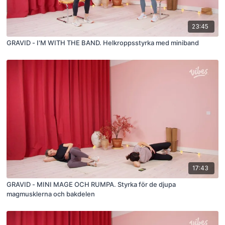
23:45
GRAVID - I'M WITH THE BAND. Helkroppsstyrka med miniband
17:43
GRAVID - MINI MAGE OCH RUMPA. Styrka för de djupa
magmusklerna och bakdelen