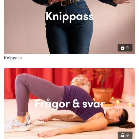
9
Knippass
9