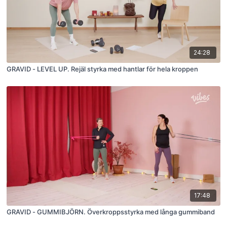
24:28
GRAVID - LEVEL UP. Rejäl styrka med hantlar för hela kroppen
17:48
GRAVID - GUMMIBJÖRN. Överkroppsstyrka med långa gummiband