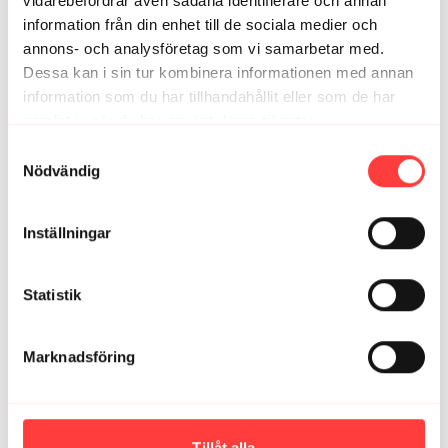
vidarebefordrar även sådana identifierare och annan
10
10
information från din enhet till de sociala medier och
SUMMER FEELS
STRESSAD
annons- och analysföretag som vi samarbetar med.
Dessa kan i sin tur kombinera informationen med annan
information som du har tillhandahållit eller som de har
samlat in när du har använt deras tjänster.
Integritetspolicy
Samtyckesval
Nödvändig
Inställningar
Statistik
10
10
Marknadsföring
NYFIKEN
SJÄLVSÄKER
Tillåt alla