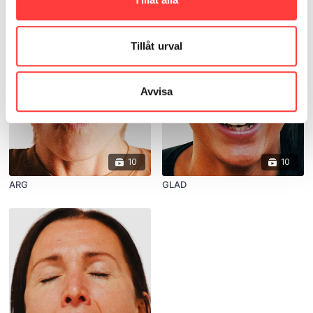
Tillåt urval
Avvisa
10
10
ARG
GLAD