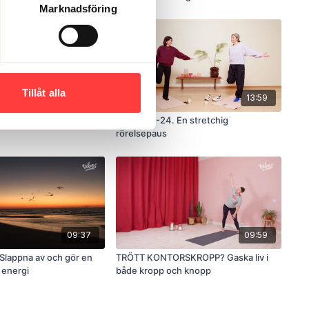
Marknadsföring
Tillåt alla
10:59
13:59
. Rörelsepaus
LIVE 9/10-24. En stretchig
rörelsepaus
09:37
09:59
lappna av och gör en
TRÖTT KONTORSKROPP? Gaska liv i
 energi
både kropp och knopp