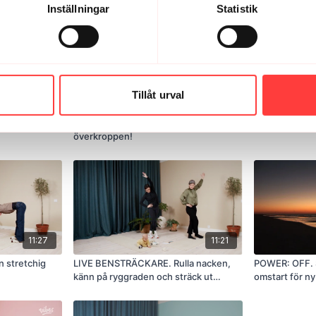
Inställningar
Statistik
Tillåt urval
09:55
08:36
s för ny
LIVE 14/1-25. En bensträckare för
LIVE 10/12-24
överkroppen!
11:27
11:21
 stretchig
LIVE BENSTRÄCKARE. Rulla nacken,
POWER: OFF. S
känn på ryggraden och sträck ut
omstart för ny
baksidan