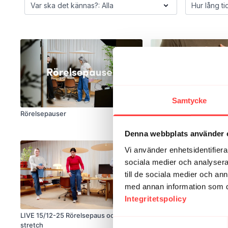
17
Samtycke
Rörelsepauser
Yogapauser
Denna webbplats använder 
Vi använder enhetsidentifierar
sociala medier och analysera 
till de sociala medier och a
med annan information som du 
Integritetspolicy
13:59
LIVE 15/12-25 Rörelsepaus och mjuk
LIVE 3/9-25. Tio minuter
Samtyckesval
stretch