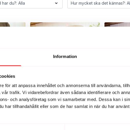
15
18:43
Information
LIVE 16/6-26. En kvarts rörelsepaus
LIVE 21/4-26. 
hela kroppen
cookies
e för att anpassa innehållet och annonserna till användarna, tillh
vår trafik. Vi vidarebefordrar även sådana identifierare och anna
nnons- och analysföretag som vi samarbetar med. Dessa kan i sin
har tillhandahållit eller som de har samlat in när du har använt 
13:19
12:38
s rörelsepaus!
LIVE 27/5-25 10 minuter rörelse och
PUMP IT UP. En
stretch till 10-fikat
ben och rump