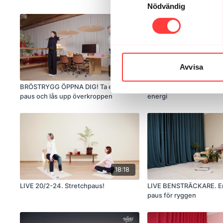
Nödvändig
Avvisa
06:35
BRÖSTRYGG ÖPPNA DIG! Ta en kort
LIVE 4/2-25. Rörelsepau
paus och lås upp överkroppen
energi
18:18
LIVE 20/2-24. Stretchpaus!
LIVE BENSTRÄCKARE. En
paus för ryggen