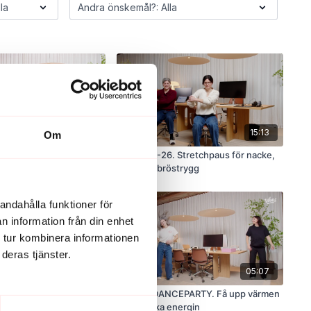
11:01
15:13
Om
Kort rörelsepaus för
LIVE 27/1-26. Stretchpaus för nacke,
axlar och bröstrygg
andahålla funktioner för
n information från din enhet
 tur kombinera informationen
deras tjänster.
07:18
05:07
ergi och mjukhet till
OFFICE DANCEPARTY. Få upp värmen
a
och tillbaka energin