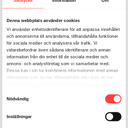
Samtycke
Information
Om
Elinsvettas
mars 20, 2023
S A T A N! Jag har en mage! Tack som tusan va gött
Denna webbplats använder cookies
detta va!
1
Visa svar (1)
Vi använder enhetsidentifierare för att anpassa innehållet
och annonserna till användarna, tillhandahålla funktioner
för sociala medier och analysera vår trafik. Vi
Elin S.
mars 14, 2023
vidarebefordrar även sådana identifierare och annan
Löv it! 🏋🏼 Tack!
information från din enhet till de sociala medier och
0
Visa svar (1)
annons- och analysföretag som vi samarbetar med.
Dessa kan i sin tur kombinera informationen med annan
Mia
mars 12, 2023
information som du har tillhandahållit eller som de har
Så himla gott pass! Tack 🙏🏼
samlat in när du har använt deras tjänster.
0
Visa svar (1)
Integritetspolicy
Samtyckesval
Nödvändig
Hanna
mars 07, 2023
Blir en nytändning här och så kul och intensivt. Tack
snälla!!
Inställningar
0
Visa svar (1)