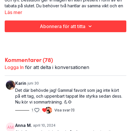
tabata på slutet. Du behöver två hantlar av samma vikt och en
kettlebell.
Läs mer
Det här är Stark och stadig:
Abonnera för att titta
Styrketräning med redskap
Hela kroppen
35 minuter
Du behöver: två hantlar av samma vikt och en kettlebell
Kommentarer (
78
)
Logga In
för att delta i konversationen
Karin
juni 30
Det där behövde jag! Gammal favorit som jag inte kört
på ett tag, och uppenbart tappat lite styrka sedan dess.
Nu kör vi sommarträning. 💪🌻
1
Visa svar (1)
Anna M.
april 10, 2024