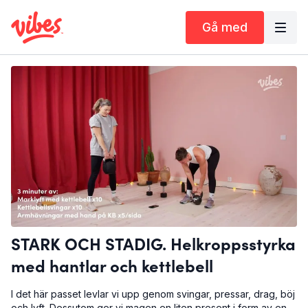
Gå med
STARK OCH STADIG. Helkroppsstyrka
med hantlar och kettlebell
I det här passet levlar vi upp genom svingar, pressar, drag, böj
och lyft. Dessutom ger vi magen en liten present i form av en