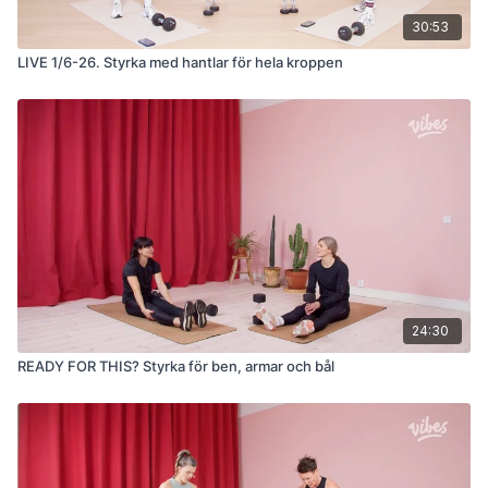
30:53
LIVE 1/6-26. Styrka med hantlar för hela kroppen
24:30
READY FOR THIS? Styrka för ben, armar och bål