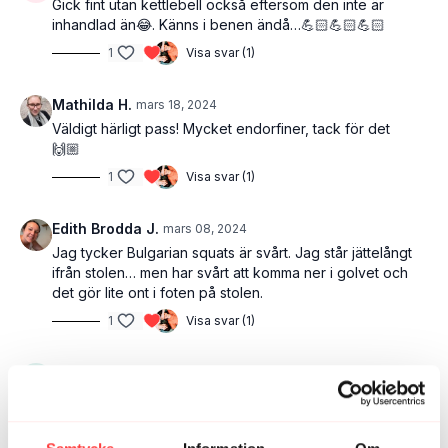
Gick fint utan kettlebell också eftersom den inte är
inhandlad än😂. Känns i benen ändå…💪🏻💪🏻💪🏻
1
Visa svar (1)
Mathilda H.
mars 18, 2024
Väldigt härligt pass! Mycket endorfiner, tack för det
🙌🏼
1
Visa svar (1)
Edith Brodda J.
mars 08, 2024
Jag tycker Bulgarian squats är svårt. Jag står jättelångt
ifrån stolen… men har svårt att komma ner i golvet och
det gör lite ont i foten på stolen.
1
Visa svar (1)
Johanna O.
mars 21, 2023
Det här passet skojar man inte bort🥵🤩 Grymt pass!!!
1
Visa svar (1)