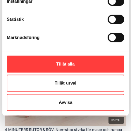
Inställningar
Statistik
Marknadsföring
03:35
2 MINUTERS BEN OCH RUMPA. Nonstop styrketräning
Tillåt alla
Tillåt urval
Avvisa
05:28
4 MINUTERS RUTOR & RÖV. Non-stop styrka för mage och rumpa