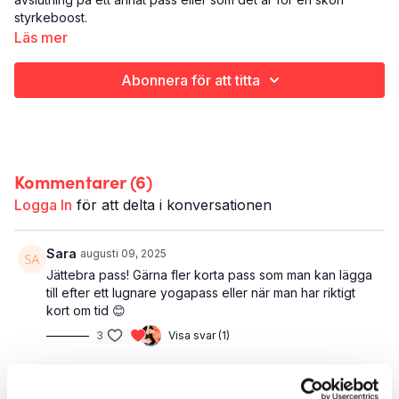
styrkeboost.
Läs mer
Det här är 2 minuters rygg:
Styrketräning
Abonnera för att titta
Bål (bara ryggen!)
2 minuter
Kommentarer (
6
)
Logga In
för att delta i konversationen
Sara
augusti 09, 2025
Jättebra pass! Gärna fler korta pass som man kan lägga
till efter ett lugnare yogapass eller när man har riktigt
kort om tid 😊
3
Visa svar (1)
CarinaL
september 06, 2021