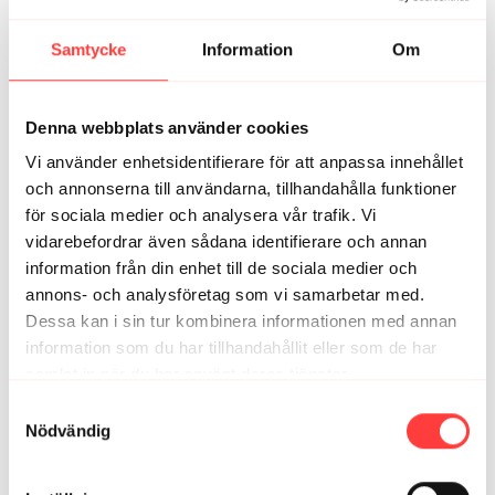
4 tvåminuterspass och vips har man hela kroppen på
under 10 minuter, wow!!
Samtycke
Information
Om
7
Visa svar (1)
Brita G.
april 06, 2024
Denna webbplats använder cookies
Så bra extra pass för ryggen💪😍
Vi använder enhetsidentifierare för att anpassa innehållet
2
och annonserna till användarna, tillhandahålla funktioner
för sociala medier och analysera vår trafik. Vi
Nadja R.
juni 02, 2023
vidarebefordrar även sådana identifierare och annan
Perfekt innan pw för att hitta hållningen 👌🏼😃
information från din enhet till de sociala medier och
2
annons- och analysföretag som vi samarbetar med.
Dessa kan i sin tur kombinera informationen med annan
information som du har tillhandahållit eller som de har
Relaterade videor
samlat in när du har använt deras tjänster.
Integritetspolicy
Samtyckesval
Nödvändig