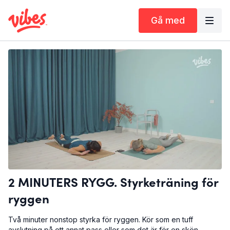
Gå med
2 MINUTERS RYGG. Styrketräning för
ryggen
Två minuter nonstop styrka för ryggen. Kör som en tuff
avslutning på ett annat pass eller som det är för en skön