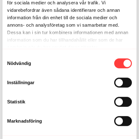
för sociala medier och analysera vår trafik. Vi
vidarebefordrar även sådana identifierare och annan
information från din enhet till de sociala medier och
annons- och analysföretag som vi samarbetar med.
Dessa kan i sin tur kombinera informationen med annan
information som du har tillhandahållit eller som de har
samlat in när du har använt deras tjänster.
Integritetspolicy
Samtyckesval
Nödvändig
04:23
2 MINUTERS ARMAR OCH AXLAR. Styrketräning
Inställningar
Statistik
Marknadsföring