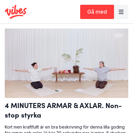
Gå med
4 MINUTERS ARMAR & AXLAR. Non-
stop styrka
Kort men kraftfullt är en bra beskrivning för denna lilla goding
för armar och axlar. Vi kör 30 sekunder per övning, 8 stycken,