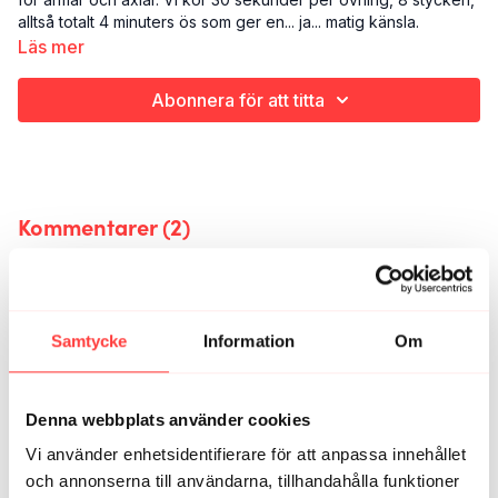
alltså totalt 4 minuters ös som ger en... ja... matig känsla.
Läs mer
Det här är 4 MINUTERS ARMAR & AXLAR:
Finisher (styrka)
Abonnera för att titta
Armar och axlar
4 minuter (5.30 med skitsnacket före och efter)
Gillar du den här grejen? Kolla in
fler finishers här
!
Kommentarer (
2
)
Logga In
för att delta i konversationen
Karin L.
oktober 20, 2025
Samtycke
Information
Om
Detta var ett toppenpass! Kort, intensivt och nyttigt!
4
Visa svar (1)
Denna webbplats använder cookies
Relaterade videor
Vi använder enhetsidentifierare för att anpassa innehållet
och annonserna till användarna, tillhandahålla funktioner