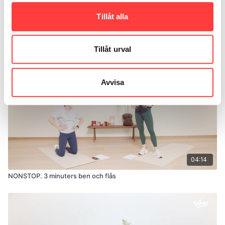
Tillåt alla
05:28
4 MINUTERS RUTOR & RÖV. Non-stop styrka för mage och rumpa
Tillåt urval
Avvisa
04:14
NONSTOP. 3 minuters ben och flås