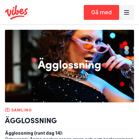
Gå med
SAMLING
ÄGGLOSSNING
Ägglossning (runt dag 14):