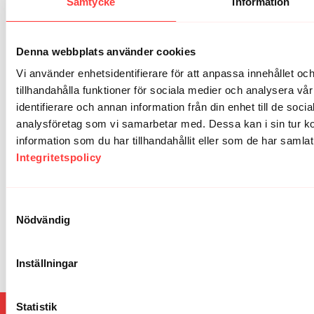
Samtycke
Information
Logga In
för att delta i konversationen
Inga kommentarer än
Denna webbplats använder cookies
Vi använder enhetsidentifierare för att anpassa innehållet oc
tillhandahålla funktioner för sociala medier och analysera vår
identifierare och annan information från din enhet till de soc
analysföretag som vi samarbetar med. Dessa kan i sin tur 
information som du har tillhandahållit eller som de har samlat
Integritetspolicy
Samtyckesval
Nödvändig
Inställningar
Statistik