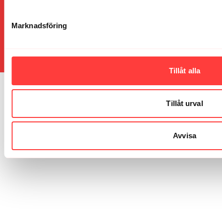
© 2026 Vibes
Allmänna villkor
∙
Integritetspolicy
∙
Vanliga frågor
∙
Marknadsföring
Presentkort
∙
Blogg
∙
Community
∙
Kalender
∙
Kontakt
Hämta appen ->
Tillåt alla
Tillåt urval
Avvisa