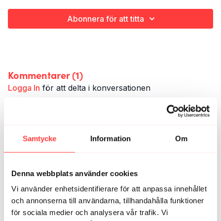
Abonnera för att titta
Kommentarer (
1
)
Logga In
för att delta i konversationen
Agnes
juni 06, 2025
Woho! Så taggad 💪🏻🥰🥳💃🏻
Samtycke
Information
Om
1
Denna webbplats använder cookies
Relaterade videor
Vi använder enhetsidentifierare för att anpassa innehållet
och annonserna till användarna, tillhandahålla funktioner
för sociala medier och analysera vår trafik. Vi