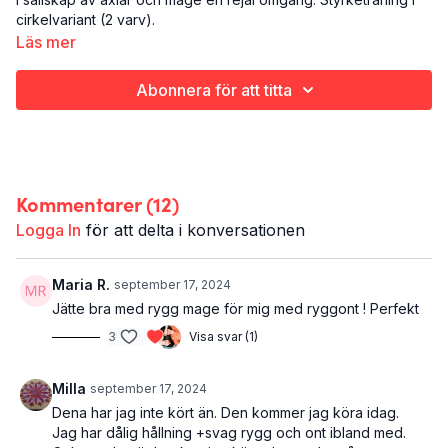
cirkelvariant (2 varv).
Läs mer
Det här är BACK OFF:
Styrketräning
Abonnera för att titta
Rygg, axlar och mage
19 minuter
Det här passet tillhör programmet
Put Your Sweats On
, men går
ju att köra på egen hand likaväl.
Kommentarer (
12
)
Logga In
för att delta i konversationen
Maria R.
september 17, 2024
Jätte bra med rygg mage för mig med ryggont ! Perfekt
3
Visa svar (1)
Milla
september 17, 2024
Dena har jag inte kört än. Den kommer jag köra idag.
Jag har dålig hållning +svag rygg och ont ibland med.