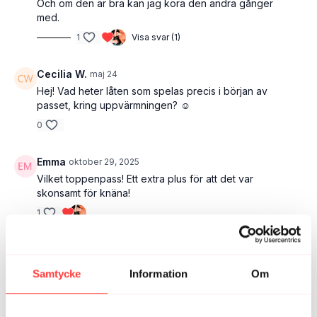
Och om den är bra kan jag köra den andra gånger
med.
1
Visa svar (1)
Cecilia W.
maj 24
Hej! Vad heter låten som spelas precis i början av
passet, kring uppvärmningen? ☺️
0
Emma
oktober 29, 2025
Vilket toppenpass! Ett extra plus för att det var
skonsamt för knäna!
1
CarinaL
augusti 25, 2025
Jag har så dålig hållning. Tack för uppsträckningen!
Samtycke
Information
Om
1