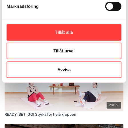
Tack!
Marknadsföring
1
Tillåt alla
Relaterade videor
Tillåt urval
Avvisa
29:16
READY, SET, GO! Styrka för hela kroppen