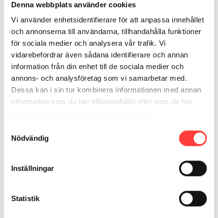
Lina H.
Denna webbplats använder cookies
september 22, 2024
Så bra avslut på veckan! Precis vad jag behövde 👌🏻
Vi använder enhetsidentifierare för att anpassa innehållet
1
och annonserna till användarna, tillhandahålla funktioner
för sociala medier och analysera vår trafik. Vi
Hanna
vidarebefordrar även sådana identifierare och annan
september 19, 2024
Greit pass!!
information från din enhet till de sociala medier och
annons- och analysföretag som vi samarbetar med.
1
Dessa kan i sin tur kombinera informationen med annan
information som du har tillhandahållit eller som de har
Viktoria O.
september 16, 2024
samlat in när du har använt deras tjänster.
Härligt pass 🤩
Integritetspolicy
Samtyckesval
1
Nödvändig
Eva M.
september 16, 2024
Jättebra. Körde stretching för ryggen efteråt, så bra
Inställningar
kombo.
2
Statistik
Elin H.
september 16, 2024