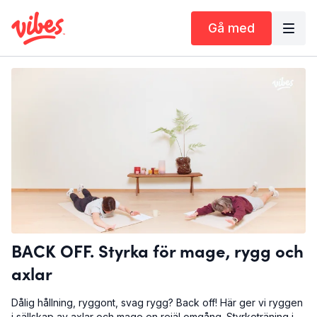
Gå med
BACK OFF. Styrka för mage, rygg och
axlar
Dålig hållning, ryggont, svag rygg? Back off! Här ger vi ryggen
i sällskap av axlar och mage en rejäl omgång. Styrketräning i