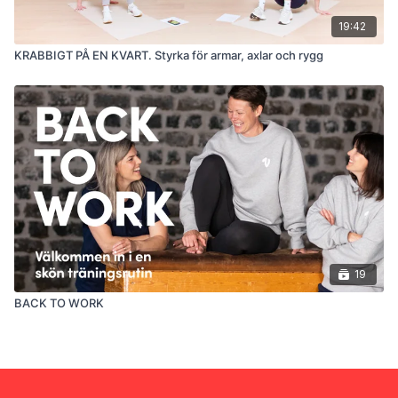
19:42
KRABBIGT PÅ EN KVART. Styrka för armar, axlar och rygg
19
BACK TO WORK