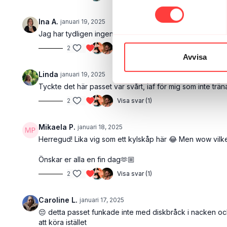
Ina A.
januari 19, 2025
Jag har tydligen ingen som helst koordinationsförmåga 
2
Visa svar (1)
Avvisa
Linda
januari 19, 2025
Tyckte det här passet var svårt, iaf för mig som inte trän
2
Visa svar (1)
Mikaela P.
januari 18, 2025
Herregud! Lika vig som ett kylskåp här 😂 Men wow vilke
Önskar er alla en fin dag🫶🏼
2
Visa svar (1)
Caroline L.
januari 17, 2025
😔 detta passet funkade inte med diskbråck i nacken och n
att köra istället