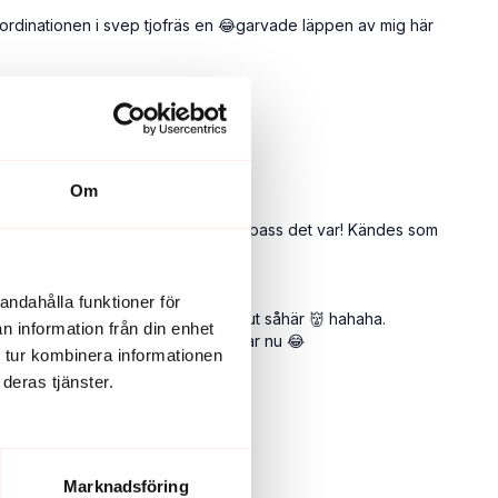
koordinationen i svep tjofräs en 😂garvade läppen av mig här
Om
 Men OJ!! Jag orkade. Och vad härligt pass det var! Kändes som
andahålla funktioner för
ansikte” och jag kände att jag såg ut såhär 👹 hahaha.
n information från din enhet
toria, antar att endorfinerna flödar nu 😂
 tur kombinera informationen
deras tjänster.
Marknadsföring