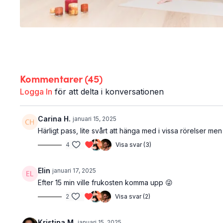
Kommentarer (
45
)
Logga In
för att delta i konversationen
Carina H.
januari 15, 2025
Härligt pass, lite svårt att hänga med i vissa rörelser m
4
Visa svar (3)
Elin
januari 17, 2025
Efter 15 min ville frukosten komma upp 😜
2
Visa svar (2)
Kristina M.
januari 15, 2025