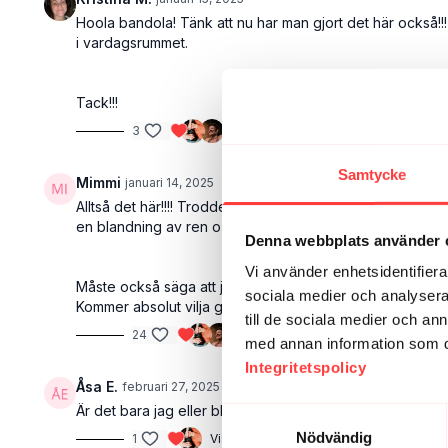
Hoola bandola! Tänk att nu har man gjort det här också!!
i vardagsrummet.
Tack!!!
3
Visa svar (2)
Samtycke
Mimmi
januari 14, 2025
Alltså det här!!!! Trodde aldrig jag skulle orka. Tänkte 
en blandning av ren o skär kroppsstyrka och yoga. Att m
Denna webbplats använder 
Vi använder enhetsidentifierar
Måste också säga att jag skrattade åt mig själv i andra d
sociala medier och analysera 
Kommer absolut vilja göra detta igen. Kände mig GRYM! Fi
till de sociala medier och a
24
Visa svar (2)
med annan information som du 
Integritetspolicy
Åsa E.
februari 27, 2025
Är det bara jag eller blir The Flow-passen bara bättre & 
Samtyckesval
Nödvändig
1
Visa svar (1)