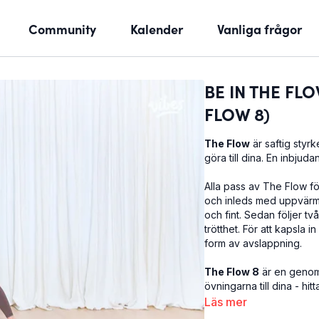
Community
Kalender
Vanliga frågor
BE IN THE FLOW
FLOW 8)
The Flow
är saftig styr
göra till dina. En inbjudan 
Alla pass av The Flow fö
och inleds med uppvärmni
och fint. Sedan följer 
trötthet. För att kapsla 
form av avslappning.
The Flow 8
är en genomk
övningarna till dina - hi
chansen att göra denna 
Läs mer
flödet
börjar med benböj