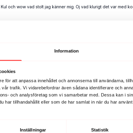
! Kul och wow vad stolt jag känner mig. Oj vad klurigt det var med 
Information
när jag såg hur lång tid det var att nej nej, jag kommer få stänga av.
an kan vara så stark och ta ut sig så, med bara kroppe!
cookies
e för att anpassa innehållet och annonserna till användarna, tillh
elen av breathing situps eller vad det hette, när hon sa ”avslappnat 
vår trafik. Vi vidarebefordrar även sådana identifierare och anna
n kontakt med kroppen och vad stark jag kände mig. Slut på lång his
nnons- och analysföretag som vi samarbetar med. Dessa kan i sin
har tillhandahållit eller som de har samlat in när du har använt 
bättre?! 🤩
Inställningar
Statistik