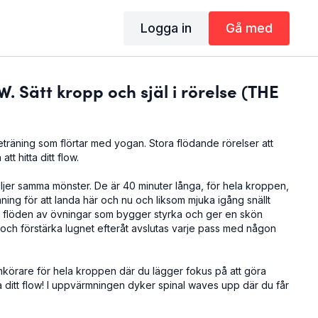
Logga in
Gå med
. Sätt kropp och själ i rörelse (THE
keträning som flörtar med yogan. Stora flödande rörelser att
att hitta ditt flow.
ljer samma mönster. De är 40 minuter långa, för hela kroppen,
ng för att landa här och nu och liksom mjuka igång snällt
två flöden av övningar som bygger styrka och ger en skön
in och förstärka lugnet efteråt avslutas varje pass med någon
örare för hela kroppen där du lägger fokus på att göra
tta ditt flow! I uppvärmningen dyker spinal waves upp där du får
lite kluriga övning mer anpassad efter din kropp.
Det första
 med punch följt av en dansant stegkombination med knä