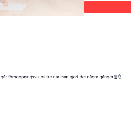
och armbågscrunch. Bål, 
avslutas med en breathi
flowig stetchig helkropp
som ger power i hela k
inom Kundaliniyogan och 
och som en bonus får du
Det här är The Flow 8:
The flow
Hela kroppen
39 minuter
Vill du (som många andr
en går förhoppningsvis bättre när man gjort det några gånger👏👌
Flow - short and sweet