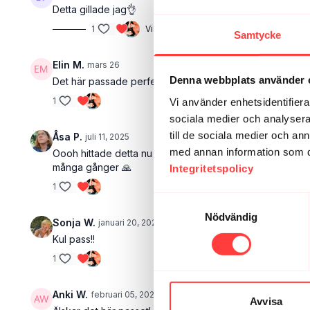
Detta gillade jag👌
1
Visa svar (1)
Samtycke
Elin M.
mars 26
Denna webbplats använder 
Det här passade perfekt en trött torsdagskväll!
1
Vi använder enhetsidentifierar
sociala medier och analysera 
till de sociala medier och a
Åsa P.
juli 11, 2025
med annan information som du 
Oooh hittade detta nu och fick en ögonöppnare: det knä s
många gånger 🙏
Integritetspolicy
1
Samtyckesval
Nödvändig
Sonja W.
januari 20, 2025
Kul pass!!
1
Anki W.
februari 05, 2024
Avvisa