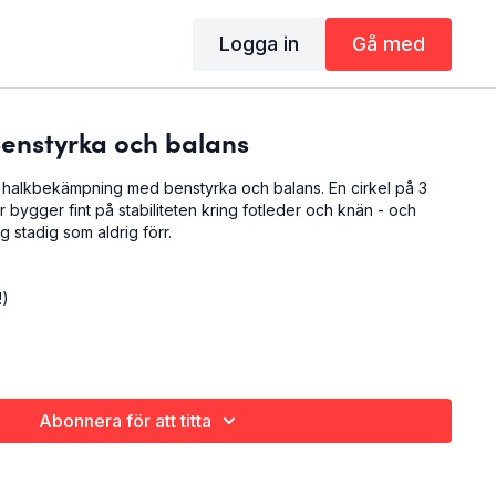
Logga in
Gå med
Benstyrka och balans
 halkbekämpning med benstyrka och balans. En cirkel på 3
r bygger fint på stabiliteten kring fotleder och knän - och
g stadig som aldrig förr.
!)
Abonnera för att titta