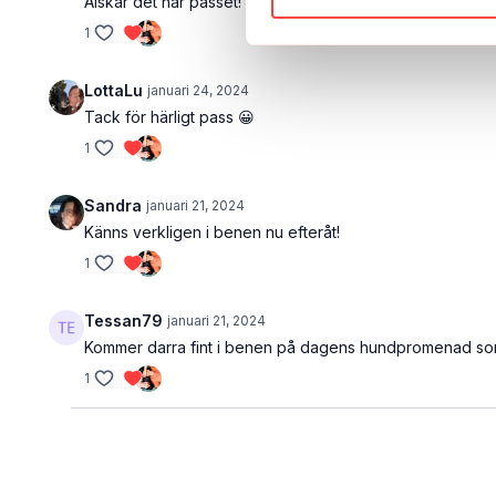
Älskar det här passet!
1
LottaLu
januari 24, 2024
Tack för härligt pass 😀
1
Sandra
januari 21, 2024
Känns verkligen i benen nu efteråt!
1
Tessan79
januari 21, 2024
Kommer darra fint i benen på dagens hundpromenad som 
1