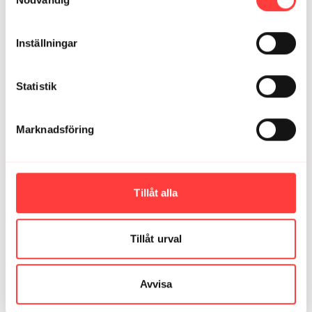
Sofia / Rosersberg
april 13
Nytt favorit-pass, tack! Skivstång har varit såå
Inställningar
efterlängtat här!
2
Statistik
Vickan
april 12
Bästa passet 💪
Marknadsföring
2
Hanna S.
april 04
Tillåt alla
Härligt pass 💪🏼⭐️
3
Tillåt urval
Ladda mer
Avvisa