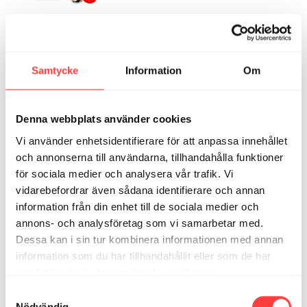
Marika N.
juni 01
Riktigt härligt pass som bränner 😁
2
Samtycke
Information
Om
Linsan
maj 22
En riktig genomkörare! Precis vad jag hoppades på
Denna webbplats använder cookies
3
Vi använder enhetsidentifierare för att anpassa innehållet
och annonserna till användarna, tillhandahålla funktioner
Sofia / Rosersberg
för sociala medier och analysera vår trafik. Vi
maj 13
Det här passet bet rejält - Tack!!
vidarebefordrar även sådana identifierare och annan
information från din enhet till de sociala medier och
2
annons- och analysföretag som vi samarbetar med.
Dessa kan i sin tur kombinera informationen med annan
Emelie
april 16
information som du har tillhandahållit eller som de har
Ojojoj vilket pass 💪 min dotter sa att jag lät som en
samlat in när du har använt deras tjänster.
grinig mammut, det säger väl allt 😂🦣
Integritetspolicy
Samtyckesval
2
Nödvändig