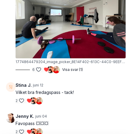
Mage
Ben/flås
Lite stretch
Det här är BITIGT:
Styrka med utrustning (lätt skivstång)
Hela kroppen
42 minuter
1774864479204_image_picker_8E14F402-613C-44C0-9EEF-0B4B3B010413-38419-00000931713CDFB1.1774864479.jpg
6
Visa svar (1)
Stina J.
juni 12
Vilket bra fredagspass - tack!
2
Jenny K.
juni 04
Favopass 💥💥💥
2