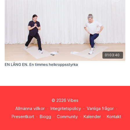
01:03:40
EN LÅNG EN. En timmes helkroppsstyrka
© 2026 Vibes
Allmänna villkor
∙
Integritetspolicy
∙
Vanliga frågor
∙
Presentkort
∙
Blogg
∙
Community
∙
Kalender
∙
Kontakt
Hämta appen ->