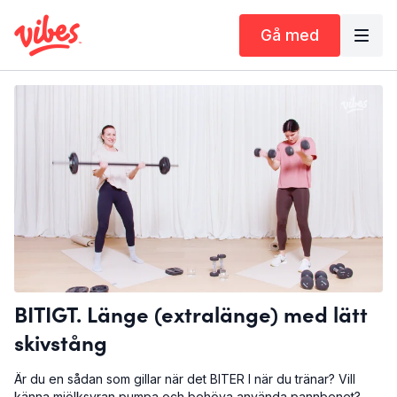
Gå med
BITIGT. Länge (extralänge) med lätt
skivstång
Är du en sådan som gillar när det BITER I när du tränar? Vill
känna mjölksyran pumpa och behöva använda pannbenet?