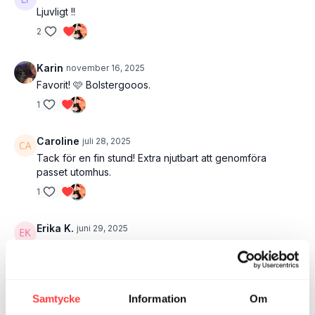
Ljuvligt !!
2
Karin
november 16, 2025
Favorit! 🩷 Bolstergooos.
1
Caroline
juli 28, 2025
Tack för en fin stund! Extra njutbart att genomföra
passet utomhus.
1
Erika K.
juni 29, 2025
Tack för denna fina stund🙏
1
Samtycke
Information
Om
Monica E.
mars 10, 2024