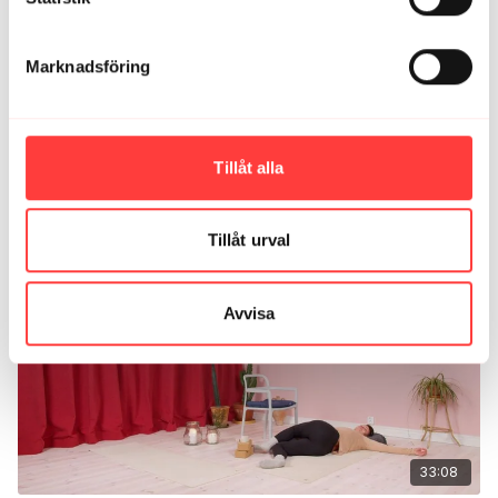
älskar den 😍 Gärna mer bolsteryoga 🤗
0
Marknadsföring
Ladda mer
Tillåt alla
Relaterade videor
Tillåt urval
Avvisa
33:08