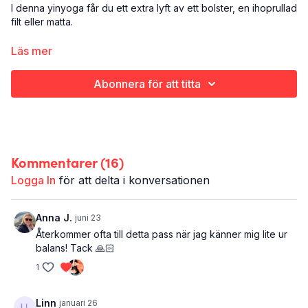
I denna yinyoga får du ett extra lyft av ett bolster, en ihoprullad
filt eller matta.
Yinyoga är en passiv stillsam yoga där fokus ligger på att
Läs mer
stretcha fascian, bindväven, istället för musklerna. Positionerna
hålls länge vilket gör att du också har tid att stilla ditt sinne och
Abonnera för att titta
få en lugn och skön stund.
Det här är Yinyoga - bolsterboost
Yoga
Hela kroppen och själen
32 minuter
Kommentarer (
16
)
Du behöver: bolster, eller annat cylinderformat tex ihoprullad
filt, handduk eller matta
Logga In
för att delta i konversationen
Anna J.
juni 23
Återkommer ofta till detta pass när jag känner mig lite ur
balans! Tack 🙏🏻
1
Linn
januari 26