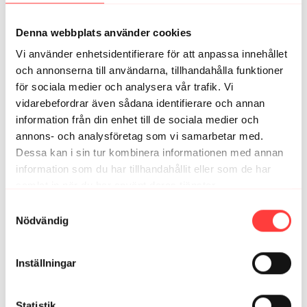
♥️🙏
1
Denna webbplats använder cookies
Vi använder enhetsidentifierare för att anpassa innehållet
Ann Kinder H.
januari 10, 2024
och annonserna till användarna, tillhandahålla funktioner
❤️🙏
för sociala medier och analysera vår trafik. Vi
1
vidarebefordrar även sådana identifierare och annan
information från din enhet till de sociala medier och
Tove
november 02, 2022
annons- och analysföretag som vi samarbetar med.
Mjukt och lugnt i en härlig kombo inför natten 🤍
Dessa kan i sin tur kombinera informationen med annan
0
information som du har tillhandahållit eller som de har
samlat in när du har använt deras tjänster.
Maria C.
oktober 09, 2022
Integritetspolicy
Samtyckesval
SÅ oerhört bra! Jag önskar mig fler bolsteryogapass
Nödvändig
Carro ☺️😘
0
Inställningar
Petra B.
juni 14, 2022
Vet inte hur många gånger jag kört denna klass men
Statistik