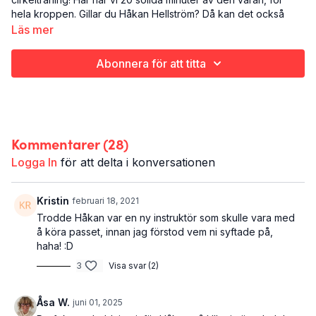
hela kroppen. Gillar du Håkan Hellström? Då kan det också
vara en anledning att köra just det här passet.
Läs mer
Det här är cirkel med Håkan:
Abonnera för att titta
Styrketräning
Hela kroppen
22 minuter
Kommentarer (
28
)
Logga In
för att delta i konversationen
Kristin
februari 18, 2021
Trodde Håkan var en ny instruktör som skulle vara med
å köra passet, innan jag förstod vem ni syftade på,
haha! :D
3
Visa svar (2)
Åsa W.
juni 01, 2025