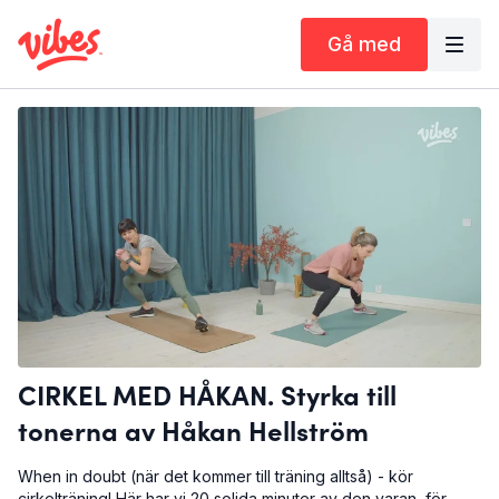
Gå med
CIRKEL MED HÅKAN. Styrka till
tonerna av Håkan Hellström
When in doubt (när det kommer till träning alltså) - kör
cirkelträning! Här har vi 20 solida minuter av den varan, för