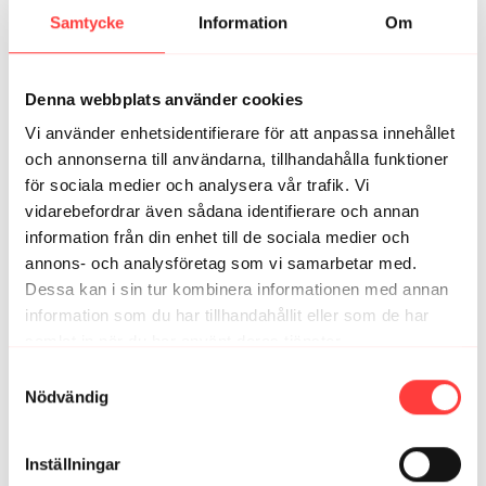
Samtycke
Information
Om
Maria W.
februari 21, 2021
Härligt jobbigt pass. Extra gött med Håkan 😊 Kul med
musiktema!
Denna webbplats använder cookies
0
Visa svar (1)
Vi använder enhetsidentifierare för att anpassa innehållet
och annonserna till användarna, tillhandahålla funktioner
Kala
februari 20, 2021
för sociala medier och analysera vår trafik. Vi
Supert pass😁👊👍👏 flere sånne ting!!
vidarebefordrar även sådana identifierare och annan
0
Visa svar (1)
information från din enhet till de sociala medier och
annons- och analysföretag som vi samarbetar med.
Anna
februari 20, 2021
Dessa kan i sin tur kombinera informationen med annan
Bra pass! Puh! Men gärna lite mer upp tempo på
information som du har tillhandahållit eller som de har
musiken så man blir ännu mer taggad att köra hårdare.
samlat in när du har använt deras tjänster.
😊👍
Integritetspolicy
Samtyckesval
0
Visa svar (1)
Nödvändig
Svarta H.
februari 20, 2021
Styrketräning och Håkan, vilken bra matchning! /Sanna
Inställningar