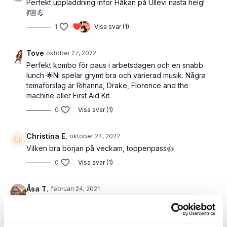
Perfekt uppladdning inför Håkan på Ullevi nästa helg!
💃🏼💪
1
Visa svar (1)
Tove
oktober 27, 2022
Perfekt kombo för paus i arbetsdagen och en snabb
lunch 🌟Ni spelar grymt bra och varierad musik. Några
temaförslag är Rihanna, Drake, Florence and the
machine eller First Aid Kit.
0
Visa svar (1)
Christina E.
oktober 24, 2022
Vilken bra början på veckam, toppenpass👍
0
Visa svar (1)
Åsa T.
februari 24, 2021
Bästa cirkeln hittills! Stort tack! 💪🏼😊❤️
0
Visa svar (1)