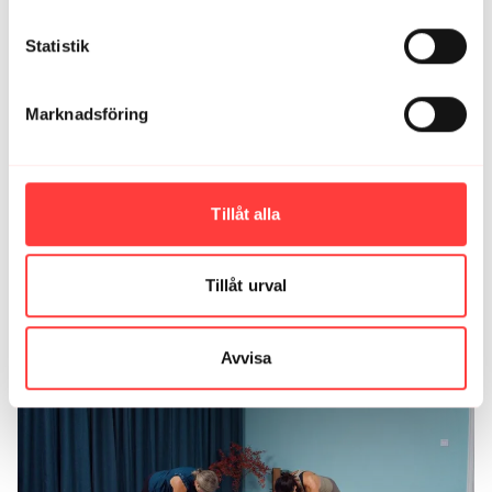
0
Visa svar (1)
Statistik
Elina
februari 18, 2021
Precis vad jag behövde efter en lång jobbdag!
Styrkecirkel och Håkan H gör det goda livet gott! 🙌🏼
Marknadsföring
0
Visa svar (1)
Ladda mer
Tillåt alla
Tillåt urval
Relaterade videor
Avvisa