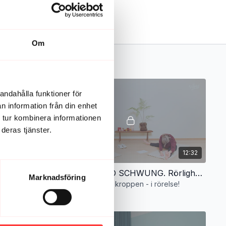
Om
andahålla funktioner för
n information från din enhet
 tur kombinera informationen
deras tjänster.
13:59
12:32
rörelsepaus
STRETCH MED SCHWUNG. Rörlighet för hela kroppen - i rörelse!
Marknadsföring
Rörlighet för hela kroppen - i rörelse!