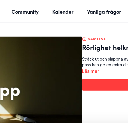
Community
Kalender
Vanliga frågor
SAMLING
Rörlighet hel
Sträck ut och slappna av
pass kan ge en extra dim
Läs mer