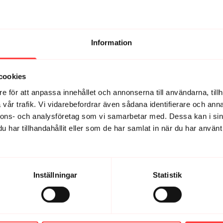
Information
cookies
e för att anpassa innehållet och annonserna till användarna, tillh
vår trafik. Vi vidarebefordrar även sådana identifierare och anna
nnons- och analysföretag som vi samarbetar med. Dessa kan i sin
har tillhandahållit eller som de har samlat in när du har använt 
16:51
juk rörlighet och styrka
LIVE 9/10-24. En stretchig 
Inställningar
Statistik
r, lätt styrka och stretch för att
En stretchig rörelsepaus
g