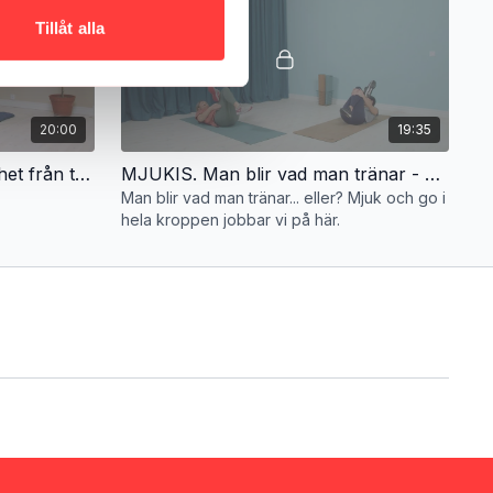
Tillåt alla
20:00
19:35
FEEL THE RELEASE. Rörlighet från topp till tå
MJUKIS. Man blir vad man tränar - mjuk och go i hela kroppen!
Man blir vad man tränar... eller? Mjuk och go i
hela kroppen jobbar vi på här.