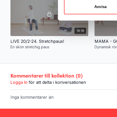
Avvisa
18:18
LIVE 20/2-24. Stretchpaus!
En skön stretchig paus
Dynamisk rörl
Kommentarer till kollektion (
0
)
Logga In
för att delta i konversationen
Inga kommentarer än