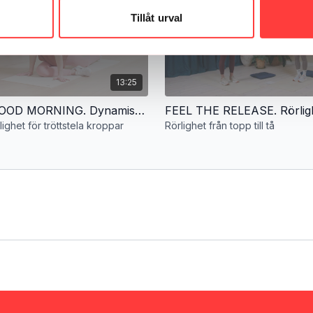
Tillåt urval
13:25
MAMA - GOOD MORNING. Dynamisk rörlighet för tröttstela kroppar
ighet för tröttstela kroppar
Rörlighet från topp till tå