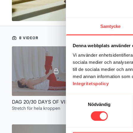
Samtycke
8 VIDEOR
Denna webbplats använder 
Vi använder enhetsidentifierar
sociala medier och analysera 
till de sociala medier och a
med annan information som du 
Integritetspolicy
12:15
Samtyckesval
DAG 20/30 DAYS OF VIBES 2.0 Dynamisk helkroppsstretch
BE KIND. M
Nödvändig
Stretch för hela kroppen
Sköna rörelse
komma igån