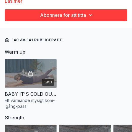
Läs mer
Abonnera för att titta
140 AV 141 PUBLICERADE
Warm up
19:11
BABY IT'S COLD OUTSIDE. Ett värmande kom-igång-pass
Ett värmande mysigt kom-
igång-pass
Strength