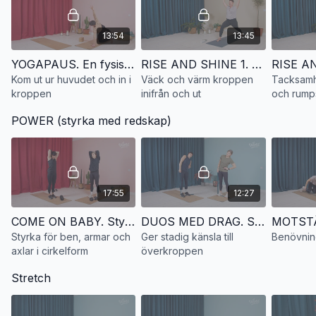
13:54
13:45
YOGAPAUS. En fysisk sådan
RISE AND SHINE 1. Väck och värm kroppen inifrån och ut
Kom ut ur huvudet och in i
Väck och värm kroppen
Tacksamhe
kroppen
inifrån och ut
och rump
POWER (styrka med redskap)
17:55
12:27
COME ON BABY. Styrka för ben, armar och axlar i cirkelform
DUOS MED DRAG. Styrkeövningar i par för överkroppen
Styrka för ben, armar och
Ger stadig känsla till
Benövnin
axlar i cirkelform
överkroppen
Stretch