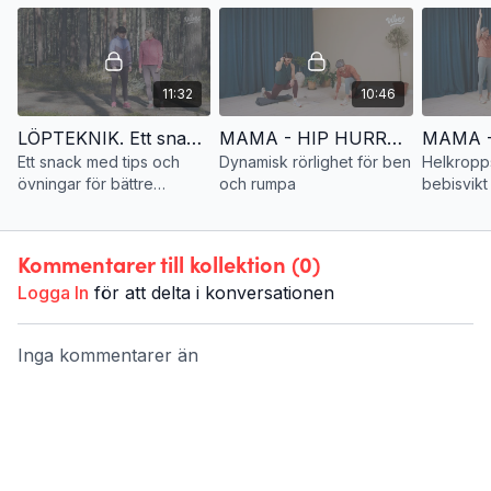
11:32
10:46
LÖPTEKNIK. Ett snack med tips och övningar för bättre löpteknik
MAMA - HIP HURRA. Dynamisk rörlighet för ben och rumpa
Ett snack med tips och
Dynamisk rörlighet för ben
Helkropp
övningar för bättre
och rumpa
bebisvikt
löpteknik
Kommentarer till kollektion (
0
)
Logga In
för att delta i konversationen
Inga kommentarer än