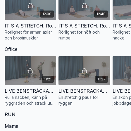
12:00
12:40
IT'S A STRETCH. Rörlighet för armar, axlar och bröstmuskler
IT'S A STRETCH. Rörlighet för höft och rumpa
Rörlighet för armar, axlar
Rörlighet för höft och
Rörlighet
och bröstmuskler
rumpa
nacke
Office
11:21
11:27
LIVE BENSTRÄCKARE. Rulla nacken, känn på ryggraden och sträck ut baksidan
LIVE BENSTRÄCKARE. En stretchig paus för ryggen
Rulla nacken, känn på
En stretchig paus för
En skön 
ryggraden och sträck ut
ryggen
jobbdag
baksidan
RUN
Mama