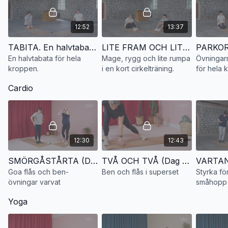
12:52
13:37
TABITA. En halvtabata för hela kroppen
LITE FRAM OCH LITE BAK. Mage, rygg och lite rumpa i en kort cirkelträning
En halvtabata för hela
Mage, rygg och lite rumpa
Övningar
kroppen.
i en kort cirkelträning.
för hela 
par-korps
Cardio
12:30
12:43
SMÖRGÅSTÅRTA (Dag 30/30 Days of Vibes)
TVÅ OCH TVÅ (Dag 2/30 Days of Vibes)
Goa flås och ben-
Ben och flås i superset
Styrka f
övningar varvat
småhopp 
Yoga