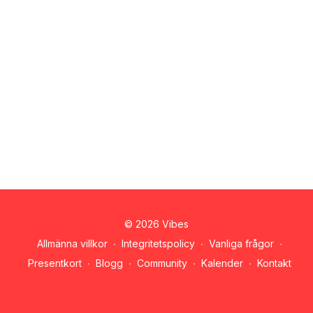
© 2026 Vibes
Allmänna villkor
∙
Integritetspolicy
∙
Vanliga frågor
∙
Presentkort
∙
Blogg
∙
Community
∙
Kalender
∙
Kontakt
Hämta appen ->