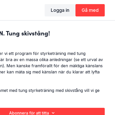
Logga in
Gå med
 Tung skivstång!
er vi ett program för styrketräning med tung
t är bra av en massa olika anledningar (se ett urval av
n). Men kanske framförallt för den mäktiga känslans
mer kan mäta sig med känslan när du klarar att lyfta
et med tung styrketräning med skivstång vill vi ge
ta sig an den hörnan på gymmet, och att våga lyfta
Abonnera för att titta