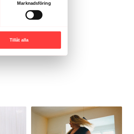
Marknadsföring
 samt vikter. Sådana finns på de flesta gym, men
tadsrättsföreningen, på arbetsplatsen eller i
t går också att göra hemma om du har grejerna. Vi
igenom både utrustning och teknik så att du har full
Tillåt alla
rna av tung styrketräning
styrketränar har cirka 15 procent lägre risk för att
ocent lägre risk för hjärt-kärlsjukdom. Kvinnor som
tfokus har signifikant lägre total dödlighet,
räningsvolym.
 Association, Circulation, 2024
samt
Mayo Clinic
er klimakteriet:
Styrketräning förbättrar bentätheten
g och höft hos kvinnor efter klimakteriet och förbättrar
uskelmassa hos kvinnor i åldrarna 40–60 år, oavsett
:
Styrketräning minskar ångest och depressiva
befinner sig.