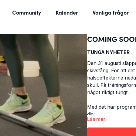
Community
Kalender
Vanliga frågor
COMING SOON.
TUNGA NYHETER
Den 31 augusti släpp
skivstång. För att de
hälsoeffekterna neda
skull. Få träningsfor
något riktigt tungt.
Med det här programm
dig:
Läs mer
självförtroendet att 
tungt