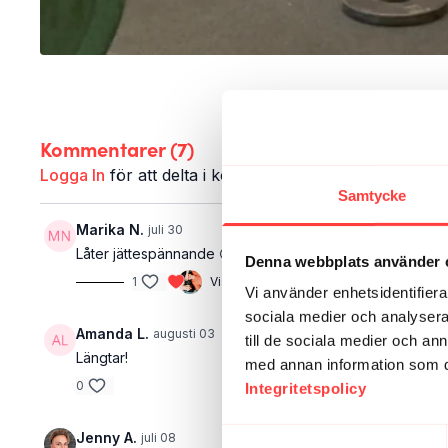
Kommentarer (
7
)
Logga In
för att delta i konversationen
Samtycke
Marika N.
juli 30
Låter jättespännande 😀
Denna webbplats använder 
1
Visa svar (2)
Vi använder enhetsidentifierar
sociala medier och analysera 
Amanda L.
augusti 03
till de sociala medier och a
Längtar!
med annan information som du 
0
Integritetspolicy
Samtyckesval
Jenny A.
juli 08