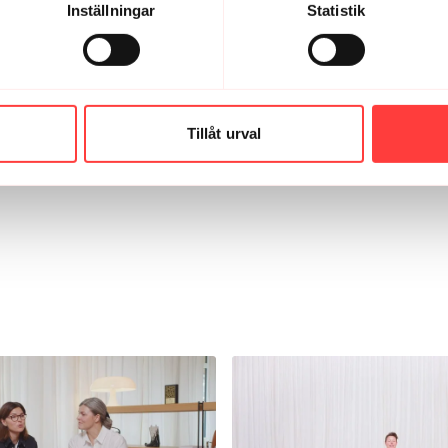
Inställningar
Statistik
skivstången, en bänk
många har också i bos
föreningslokalen. De
kommer självklart gå 
koll innan du börjar.
Tillåt urval
Fakta: Hälsoeffekte
Längre liv:
Vuxna som 
dö i förtid och 17 pr
tränar styrka med kraf
oberoende av total t
Källa:
American Heart
Proceedings, 2024
Fysiska fördelar und
signifikant i ländryg
styrka, balans och m
Bättre psykisk hälsa
var i klimakteriet de 