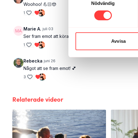
Nödvändig
Woohoo! 💪🏻😍
1
Marie A.
juli 03
Ser fram emot att köra!
Avvisa
1
Rebecka
juni 26
Något att se fram emot! 💕
3
Relaterade videor