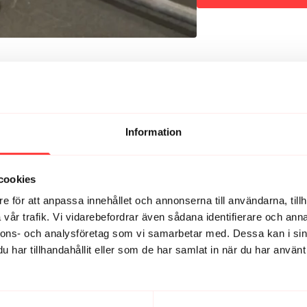
enkelheten i ett färd
teknikgenomgångar fö
och att få uppleva kä
sikt
Och det fina är att d
skivstång eller till oc
tungt, eller som gjort
med oss den 31 august
Information
4 veckor kom-igång
3 pass per vecka där 
cookies
vänjer dig vid denna 
e för att anpassa innehållet och annonserna till användarna, tillh
6 veckor bli riktigt 
vår trafik. Vi vidarebefordrar även sådana identifierare och anna
3 pass i veckan där 
nnons- och analysföretag som vi samarbetar med. Dessa kan i sin
att göra en successi
har tillhandahållit eller som de har samlat in när du har använt 
Vilka är övningarna då
pengarna-övninagr s
dessa övningar behöve