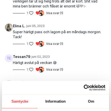
verkligen tar ut sig helg trots att det är kort. Shit vad
mina ben bränner och flåset är enormt 🤣💛✨️
1
Visa svar (1)
Elina L.
juni 05, 2023
Super härligt pass och lagom på en måndags morgon.
Tack!
1
Visa svar (1)
Tessan79
juni 02, 2023
Härligt avslut på veckan 😅
1
Visa svar (1)
Josefine
juni 02, 2023
Vilket toppenpass! 💦
2
Visa svar (1)
Samtycke
Information
Om
Jenny K.
februari 13, 2023