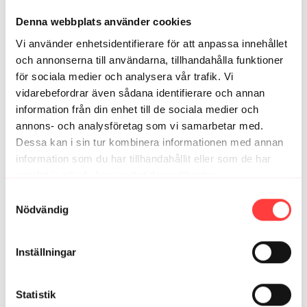
Pang för pengarna 👍
Denna webbplats använder cookies
0
Visa svar (1)
Vi använder enhetsidentifierare för att anpassa innehållet
och annonserna till användarna, tillhandahålla funktioner
Fia42
juni 02, 2022
för sociala medier och analysera vår trafik. Vi
Sen träning idag! Men jag gjorde det! Kommer.sova
vidarebefordrar även sådana identifierare och annan
gott! Grymt pass tjejer
information från din enhet till de sociala medier och
0
Visa svar (1)
annons- och analysföretag som vi samarbetar med.
Dessa kan i sin tur kombinera informationen med annan
Caroline
juni 02, 2022
information som du har tillhandahållit eller som de har
🙌🏼
samlat in när du har använt deras tjänster.
0
Visa svar (1)
Integritetspolicy
Samtyckesval
Nödvändig
Marie
juni 02, 2022
Där satt den🤪
Inställningar
0
Visa svar (1)
Desiree M.
juni 02, 2022
Statistik