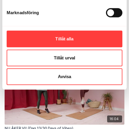
Ok, verkligen oväntat jobbigt!! 🥳
0
Visa svar (1)
Marknadsföring
Ladda mer
Tillåt alla
Relaterade videor
Tillåt urval
Avvisa
16:04
NU ÅKER VI! (Dag 13/30 Days of Vibes)