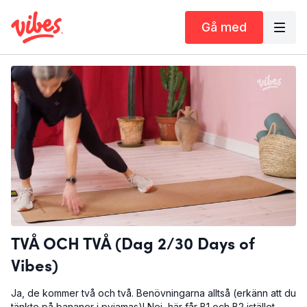
Gå med
TVÅ OCH TVÅ (Dag 2/30 Days of
Vibes)
Ja, de kommer två och två. Benövningarna alltså (erkänn att du
tänkte på bananer i pyjamas)! Nej, här får B1 och B2 istället