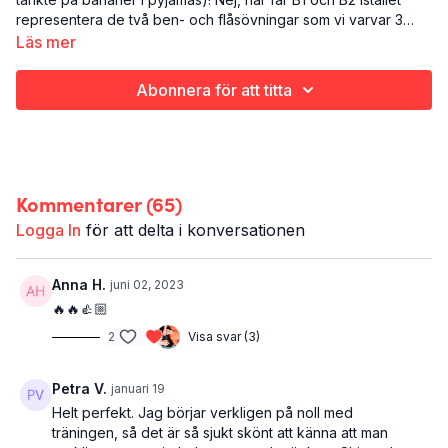
representera de två ben- och flåsövningar som vi varvar 3
gånger. Och 3 sådana par ska vi beta av lite raskt. Resultatet
Det här är Två och två:
Läs mer
blir en saftig känsla i både lungor och ben.
Uthållighet (och styrketräning)
Ben och rumpa
Abonnera för att titta
15 minuter
Kommentarer (
65
)
Logga In
för att delta i konversationen
Anna H.
juni 02, 2023
🔥🔥👍🏼
2
Visa svar (3)
Petra V.
januari 19
Helt perfekt. Jag börjar verkligen på noll med
träningen, så det är så sjukt skönt att känna att man