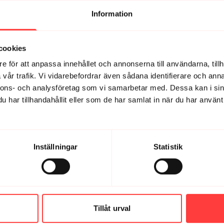
 lite styrka efteråt. Kände mig urstark, 100% pga denna träningsutm
Information
cookies
varje dag året om.
e för att anpassa innehållet och annonserna till användarna, tillh
vår trafik. Vi vidarebefordrar även sådana identifierare och anna
nnons- och analysföretag som vi samarbetar med. Dessa kan i sin
har tillhandahållit eller som de har samlat in när du har använt 
n😍💪
Inställningar
Statistik
Tillåt urval