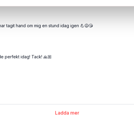
ar tagit hand om mig en stund idag igen 💪😅😘
ade perfekt idag! Tack! 🙏🏼
Ladda mer