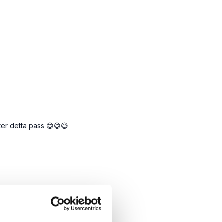
fter detta pass 😅😅😅