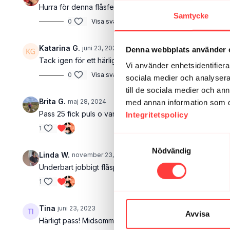
Hurra för denna flåsfest! 🥳 Fick feeling och freebasade
Samtycke
0
Visa svar (1)
Katarina G.
juni 23, 2022
Denna webbplats använder 
Tack igen för ett härligt pass! Önskar ha 10-15 min pass 
Vi använder enhetsidentifierar
0
Visa svar (1)
sociala medier och analysera 
till de sociala medier och a
Brita G.
maj 28, 2024
med annan information som du 
Pass 25 fick puls o varm kropp! Gjorde de flesta hoppe
Integritetspolicy
1
Samtyckesval
Nödvändig
Linda W.
november 23, 2023
Underbart jobbigt flåspass som sparas ♡
1
Tina
juni 23, 2023
Avvisa
Härligt pass! Midsommarafton har fått en bra början 😅