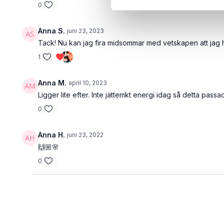
0
Anna S.
juni 23, 2023
Tack! Nu kan jag fira midsommar med vetskapen att jag h
1
Anna M.
april 10, 2023
Ligger lite efter. Inte jättemkt energi idag så detta pass
0
Anna H.
juni 23, 2022
🙌🏼🌸
0