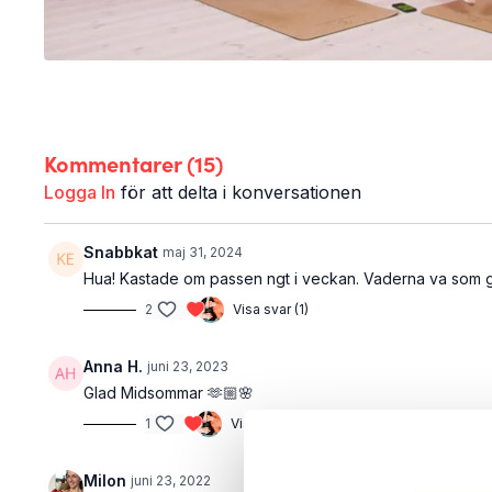
Kommentarer (
15
)
Logga In
för att delta i konversationen
Snabbkat
maj 31, 2024
Hua! Kastade om passen ngt i veckan. Vaderna va som gita
2
Visa svar (1)
Anna H.
juni 23, 2023
Glad Midsommar 🫶🏼🌸
1
Visa svar (1)
Milon
juni 23, 2022