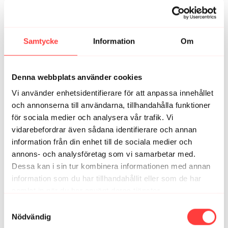
Samtycke
Information
Om
Denna webbplats använder cookies
1759401191854_1000006322.1759401191.jpg
1
Vi använder enhetsidentifierare för att anpassa innehållet
och annonserna till användarna, tillhandahålla funktioner
för sociala medier och analysera vår trafik. Vi
Charlotta L.
september 26, 2025
vidarebefordrar även sådana identifierare och annan
Härligt❣️🐸
information från din enhet till de sociala medier och
1
annons- och analysföretag som vi samarbetar med.
Dessa kan i sin tur kombinera informationen med annan
Linn B.
september 26, 2025
information som du har tillhandahållit eller som de har
Vilket härligt pass😍
samlat in när du har använt deras tjänster.
1
Integritetspolicy
Samtyckesval
Nödvändig
Milon
september 25, 2025