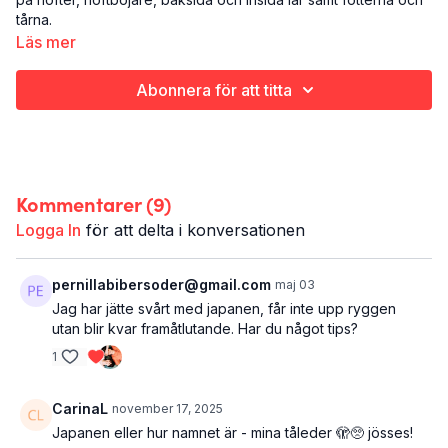
tårna.
Läs mer
Du behöver två yogablock, eller något annat du kan ta stöd
mot, och vara i närheten av en vägg då den kommer till
Abonnera för att titta
användning i de sista positionerna.
Det här är DAG 25/30 DAYS OF VIBES 2.0:
Yinyoga
Underkroppen
Kommentarer (
9
)
30 minuter
Logga In
för att delta i konversationen
pernillabibersoder@gmail.com
maj 03
Jag har jätte svårt med japanen, får inte upp ryggen
utan blir kvar framåtlutande. Har du något tips?
1
CarinaL
november 17, 2025
Japanen eller hur namnet är - mina tåleder 🫣🥺 jösses!