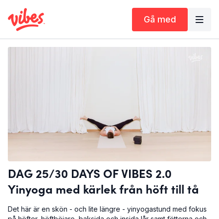
Gå med
DAG 25/30 DAYS OF VIBES 2.0
Yinyoga med kärlek från höft till tå
Det här är en skön - och lite längre - yinyogastund med fokus
på höfter, höftböjare, baksida och insida lår samt fötterna och