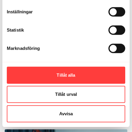
Tusen tack för detta ljuvliga pass. Mina höfter känns
som nya och mitt sinne mjukt och lugnt 🥹
Inställningar
1
Statistik
Anna E.
september 25, 2025
Underbart pass!
Marknadsföring
2
Sofia K.
september 25, 2025
Tillåt alla
uppskattar att du ger alternativ när rörelsen blir för
intensiv, tipset om att komma ur rörelsen och tillbaka.
tack för välgörande pass.
Tillåt urval
4
Avvisa
Relaterade videor