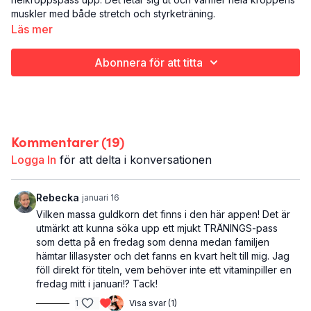
muskler med både stretch och styrketräning.
Det här är Vitaminpiller:
Läs mer
Styrketräning och rörlighet
Hela kroppen
Abonnera för att titta
15 minuter
Kommentarer (
19
)
Logga In
för att delta i konversationen
Rebecka
januari 16
Vilken massa guldkorn det finns i den här appen! Det är
utmärkt att kunna söka upp ett mjukt TRÄNINGS-pass
som detta på en fredag som denna medan familjen
hämtar lillasyster och det fanns en kvart helt till mig. Jag
föll direkt för titeln, vem behöver inte ett vitaminpiller en
fredag mitt i januari!? Tack!
1
Visa svar (1)