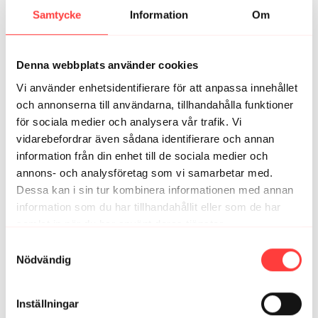
0
Visa svar (1)
Samtycke
Information
Om
MurboJenkan
juni 26, 2022
Denna webbplats använder cookies
Klar för gräsklippning och bad, så skönt att börja dagen
med lite träning
Vi använder enhetsidentifierare för att anpassa innehållet
0
Visa svar (1)
och annonserna till användarna, tillhandahålla funktioner
för sociala medier och analysera vår trafik. Vi
Anna H.
juni 26, 2022
vidarebefordrar även sådana identifierare och annan
Så himla skönt att börja dagarna såhär🙏🏼🌸
information från din enhet till de sociala medier och
annons- och analysföretag som vi samarbetar med.
0
Visa svar (1)
Dessa kan i sin tur kombinera informationen med annan
information som du har tillhandahållit eller som de har
Brita G.
maj 27, 2024
samlat in när du har använt deras tjänster.
Pass 23 bra pass att avsluta med!💪👍😍
Integritetspolicy
Samtyckesval
1
Nödvändig
Maja H.
mars 28, 2024
Mycket bra vitaminpiller!
Inställningar