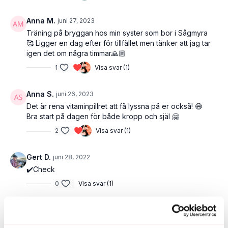
Anna M.
juni 27, 2023
Träning på bryggan hos min syster som bor i Sågmyra
🥰 Ligger en dag efter för tillfället men tänker att jag tar
igen det om några timmar🙏🏼
1
Visa svar (1)
Anna S.
juni 26, 2023
Det är rena vitaminpillret att få lyssna på er också! 😄
Bra start på dagen för både kropp och själ 🤗
2
Visa svar (1)
Gert D.
juni 28, 2022
✔️Check
0
Visa svar (1)
Elisabeth P.
juni 26, 2022
Hunden nya favoriten