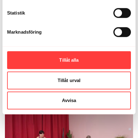
1
Statistik
Anna M.
september 11, 2023
Passade fint idag med anpassningar. Börjar känna mig
rastlös i min förkylning. Tog det lugnt och det var skönt
Marknadsföring
att få till lite flöde i kroppen. 🙏🏼
0
Tillåt alla
Ladda mer
Tillåt urval
Relaterade videor
Avvisa