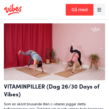
Gå med
VITAMINPILLER (Dag 26/30 Days of
Vibes)
Som en skönt brusande liten c-vitamin piggar detta
helkroppspass upp. Det letar sig ut och värmer hela kroppens