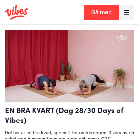
Gå med
EN BRA KVART (Dag 28/30 Days of
Vibes)
Det här är en bra kvart, speciellt för överkroppen. 3 varv av en
cirkel med övningar för mage, rygg och armar. OBS: