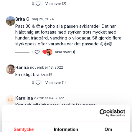
0
Visa svar (2)
Brita G.
maj 29, 2024
Pass 30 💪😍🔥 tjoho alla passen avklarade!! Det har
hjälpt mig att fortsätta med styrkan trots mycket med
hundar, trädgård, vandring o vilodagar. Så gjorde flera
styrkepass efter varandra när det passade 💪👍😅
1
Visa svar (1)
Hanna
november 13, 2022
En riktigt bra kvart!!
0
Visa svar (1)
Karolina
oktober 04, 2022
Kort och effektivt pass, särskilt för magen.
0
Visa svar (1)
Pillalisa
juni 28, 2022
Samtycke
Information
Om