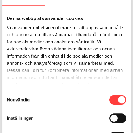
Oj vilket bra pass!! Å träningsvärken i vaderna skriker
hej 🤣😅
Denna webbplats använder cookies
0
Visa svar (1)
Vi använder enhetsidentifierare för att anpassa innehållet
Gert D.
juni 28, 2022
och annonserna till användarna, tillhandahålla funktioner
Detta känns!
för sociala medier och analysera vår trafik. Vi
vidarebefordrar även sådana identifierare och annan
0
Visa svar (1)
information från din enhet till de sociala medier och
annons- och analysföretag som vi samarbetar med.
Christina S.
juni 28, 2022
Dessa kan i sin tur kombinera informationen med annan
Grimasläge här också efter livepasset och detta efteråt.
Nu får överkroppen vila lite😅. Tack för två härliga
information som du har tillhandahållit eller som de har
pass!
samlat in när du har använt deras tjänster.
Integritetspolicy
0
Visa svar (1)
Samtyckesval
Nödvändig
Lisa W.
juni 28, 2022
💪☀️😎👏
Inställningar
0
Visa svar (1)