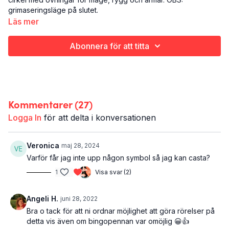
grimaseringsläge på slutet.
Läs mer
Det här är en bra kvart:
Styrketräning
Abonnera för att titta
Överkroppen
15 minuter
Kommentarer (
27
)
Logga In
för att delta i konversationen
Veronica
maj 28, 2024
Varför får jag inte upp någon symbol så jag kan casta?
1
Visa svar (2)
Angeli H.
juni 28, 2022
Bra o tack för att ni ordnar möjlighet att göra rörelser på
detta vis även om bingopennan var omöjlig 😀👍