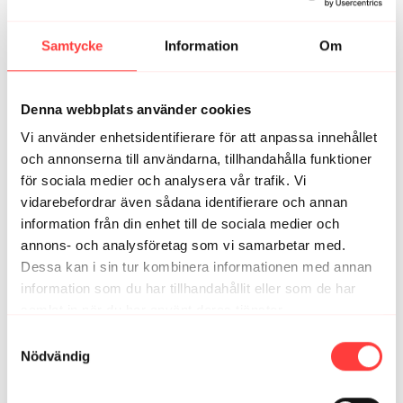
1
Samtycke
Information
Om
Elinsvettas
september 28, 2025
Vilken gosig mysig OCH vilken gosig känsla i
överkroppen. Tack ska ni ha
Denna webbplats använder cookies
1
Vi använder enhetsidentifierare för att anpassa innehållet
och annonserna till användarna, tillhandahålla funktioner
Elisabet H.
för sociala medier och analysera vår trafik. Vi
september 28, 2025
Oh så skönt för kontorskroppen! Känner nu att nacken
vidarebefordrar även sådana identifierare och annan
får alldeles för lite kärlek i vardagen...
information från din enhet till de sociala medier och
annons- och analysföretag som vi samarbetar med.
1
Dessa kan i sin tur kombinera informationen med annan
information som du har tillhandahållit eller som de har
Relaterade videor
samlat in när du har använt deras tjänster.
Integritetspolicy
Samtyckesval
Nödvändig