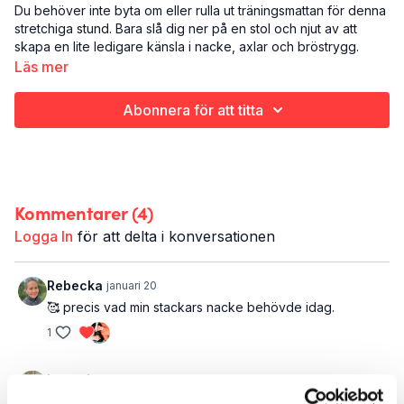
Du behöver inte byta om eller rulla ut träningsmattan för denna
stretchiga stund. Bara slå dig ner på en stol och njut av att
skapa en lite ledigare känsla i nacke, axlar och bröstrygg.
Läs mer
Det här är DAG 28/30 DAYS OF VIBES 2.0:
Stretch
Abonnera för att titta
Nacke, axlar & bröstrygg
12 minuter
Det här passet är en del av
30 Days of Vibes 2.0
. Hänger du
med i hela programmet har du alltså 30 korta pass i en skön
Kommentarer (
4
)
blandning av yoga, styrka, flås, rörlighet och The Flow att köra
en varje dag i 30 dagar. Eller varför inte varannan dag i 60
Logga In
för att delta i konversationen
dagar?
Rebecka
januari 20
🥰 precis vad min stackars nacke behövde idag.
1
Lena J.
oktober 20, 2025
Skönt för axlar, bröstrygg m.m. Skall göra ofta. Tack🤗