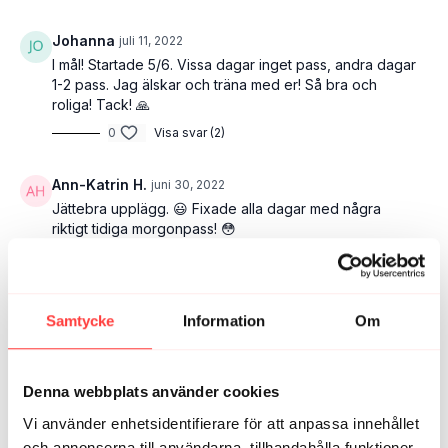
Johanna
juli 11, 2022
I mål! Startade 5/6. Vissa dagar inget pass, andra dagar
1-2 pass. Jag älskar och träna med er! Så bra och
roliga! Tack! 🙏
0
Visa svar (2)
Ann-Katrin H.
juni 30, 2022
Jättebra upplägg. 😃 Fixade alla dagar med några
riktigt tidiga morgonpass! 😳
0
Visa svar (2)
Louise
maj 25
Samtycke
Information
Om
Precis avslutat ytterligare en 30-dagars, Så fort jag
märker att träningsmotivatioen sviktar så startar jag en
ny omgång på grund av ”snabbt, effektivt och varierat”
Denna webbplats använder cookies
som väcker träningsglädjen igen!
1
Visa svar (1)
Vi använder enhetsidentifierare för att anpassa innehållet
och annonserna till användarna, tillhandahålla funktioner