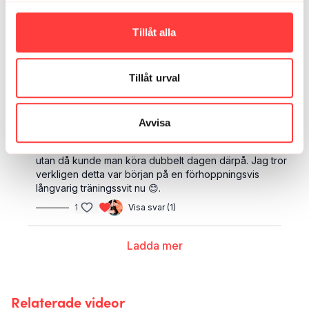
blir det något annat program i augusti tror jag + lite
löpning 🙂
Tillåt alla
1
Visa svar (1)
Jill M.
juli 30, 2025
Tillåt urval
Tack!!! Så ”enkelt” att få möjligheten att komma
igen/igång efter skador och för hög tröskel. Att det blir
”enklare” är ju såklart för att ni är väldigt inspirerande
Avvisa
och har skapat ett grymt upplägg. Det blev inte så
jobbigt och dåligt samvete om man missade någon dag
utan då kunde man köra dubbelt dagen därpå. Jag tror
verkligen detta var början på en förhoppningsvis
långvarig träningssvit nu 😊.
1
Visa svar (1)
Ladda mer
Relaterade videor