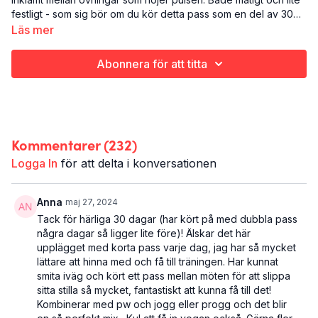
festligt - som sig bör om du kör detta pass som en del av 30
Days of Vibes. Känn på den fina känslan du skapat med ett
Det här är Smörgåstårta:
Läs mer
kort träningspass varje dag i 30 dagar. Och ge dig själv ett litet
Uthållighet
hyllningstal. Bra jobbat!
Ben
Abonnera för att titta
15 minuter
Kommentarer (
232
)
Logga In
för att delta i konversationen
Anna
maj 27, 2024
Tack för härliga 30 dagar (har kört på med dubbla pass
några dagar så ligger lite före)! Älskar det här
upplägget med korta pass varje dag, jag har så mycket
lättare att hinna med och få till träningen. Har kunnat
smita iväg och kört ett pass mellan möten för att slippa
sitta stilla så mycket, fantastiskt att kunna få till det!
Kombinerar med pw och jogg eller progg och det blir