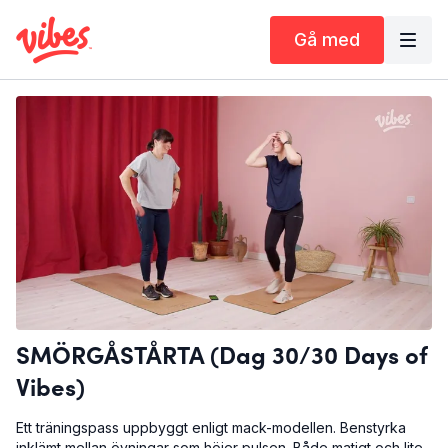
Gå med
SMÖRGÅSTÅRTA (Dag 30/30 Days of
Vibes)
Ett träningspass uppbyggt enligt mack-modellen. Benstyrka
inklämt mellan övningar som höjer pulsen. Både matigt och lite