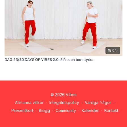
18:04
DAG 23/30 DAYS OF VIBES 2.0. Flås och benstyrka
© 2026 Vibes
Allmänna villkor
∙
Integritetspolicy
∙
Vanliga frågor
∙
Presentkort
∙
Blogg
∙
Community
∙
Kalender
∙
Kontakt
Hämta appen ->