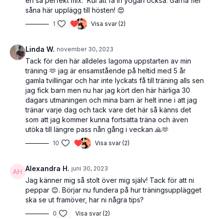
en så perfekt mix. Kul att få in yogan också. Gärna fler
såna här upplägg till hösten! 😍
1
Visa svar (2)
Linda W.
november 30, 2023
Tack för den här alldeles lagoma uppstarten av min
träning 🫶 jag är ensamstående på heltid med 5 år
gamla tvillingar och har inte lyckats få till träning alls sen
jag fick barn men nu har jag kört den här härliga 30
dagars utmaningen och mina barn är helt inne i att jag
tränar varje dag och tack vare det här så känns det
som att jag kommer kunna fortsätta träna och även
utöka till längre pass nån gång i veckan 🙏🫶
10
Visa svar (2)
Alexandra H.
juni 30, 2023
Jag känner mig så stolt över mig själv! Tack för att ni
peppar 😊. Börjar nu fundera på hur träningsupplägget
ska se ut framöver, har ni några tips?
0
Visa svar (2)