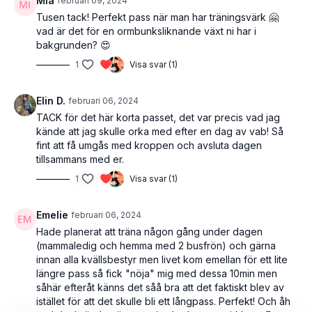
Mia
februari 09, 2024
Tusen tack! Perfekt pass när man har träningsvärk 🤗
vad är det för en ormbunksliknande växt ni har i
bakgrunden? 😍
1
Visa svar (1)
Elin D.
februari 06, 2024
TACK för det här korta passet, det var precis vad jag
kände att jag skulle orka med efter en dag av vab! Så
fint att få umgås med kroppen och avsluta dagen
tillsammans med er.
1
Visa svar (1)
Emelie
februari 06, 2024
Hade planerat att träna någon gång under dagen
(mammaledig och hemma med 2 busfrön) och gärna
innan alla kvällsbestyr men livet kom emellan för ett lite
längre pass så fick "nöja" mig med dessa 10min men
såhär efteråt känns det såå bra att det faktiskt blev av
istället för att det skulle bli ett långpass. Perfekt! Och åh