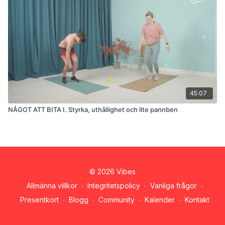
45:07
NÅGOT ATT BITA I. Styrka, uthållighet och lite pannben
© 2026 Vibes
Allmänna villkor
∙
Integritetspolicy
∙
Vanliga frågor
∙
Presentkort
∙
Blogg
∙
Community
∙
Kalender
∙
Kontakt
Hämta appen ->