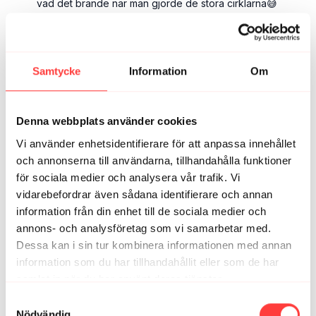
vad det brände när man gjorde de stora cirklarna😅
2
Visa svar (1)
Sofia R.
april 08, 2025
Samtycke
Information
Om
Lång dag på jobbet med många möten men körde den
här på lunchen och det känns genast bättre!
1
Denna webbplats använder cookies
Vi använder enhetsidentifierare för att anpassa innehållet
Anna M.
februari 23, 2024
och annonserna till användarna, tillhandahålla funktioner
Skönt pass efter en veckas skidåkning och en veckas
för sociala medier och analysera vår trafik. Vi
sjukdom dessförinnan. Detta pass kvalar in på min lista
över paus-pass på kontoret!😀
vidarebefordrar även sådana identifierare och annan
information från din enhet till de sociala medier och
1
annons- och analysföretag som vi samarbetar med.
Dessa kan i sin tur kombinera informationen med annan
My K.
februari 15, 2024
information som du har tillhandahållit eller som de har
SÅ skönt efter en arbetsdag där armar och rygg fått
samlat in när du har använt deras tjänster.
slita💪🏼🥰
Integritetspolicy
1
Samtyckesval
Nödvändig