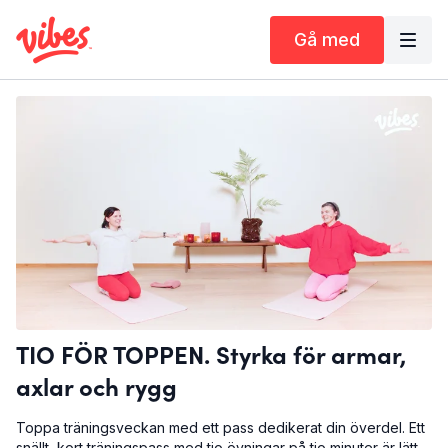
Gå med
TIO FÖR TOPPEN. Styrka för armar,
axlar och rygg
Toppa träningsveckan med ett pass dedikerat din överdel. Ett
snällt, kort träningspass med tio övningar på tio minuter är lätt