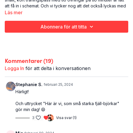
att få in i schemat. Och vi tycker nog att det också lyckas med
uppdraget att (via fläskig muskelkänsla) få en att må toppen.
Läs mer
Prova!
Abonnera för att titta
Det här är Tio för toppen:
Styrketräning
Hela överkroppen
11 minuter
Kommentarer (
19
)
Det här träningspasset ingår i programmet
Giddy Up
- 8 veckor
som tar dig tillbaka upp i sadeln igen.
Logga In
för att delta i konversationen
Stephanie S.
februari 25, 2024
Härligt!
Och uttrycket "Här är vi, som små starka fjäll-björkar"
gör min dag! 😄
3
Visa svar (1)