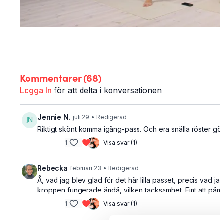
Kommentarer (
68
)
Logga In
för att delta i konversationen
Jennie N.
juli 29
• Redigerad
Riktigt skönt komma igång-pass. Och era snälla röster gör
1
Visa svar (1)
Rebecka
februari 23
• Redigerad
Å, vad jag blev glad för det här lilla passet, precis vad
kroppen fungerade ändå, vilken tacksamhet. Fint att påm
1
Visa svar (1)