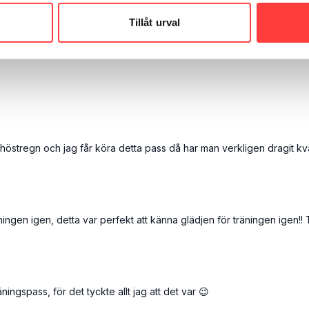
gom nivå. Långsiktighet.
Tillåt urval
stregn och jag får köra detta pass då har man verkligen dragit kväl
ingen igen, detta var perfekt att känna glädjen för träningen igen!! 
träningspass, för det tyckte allt jag att det var 😉