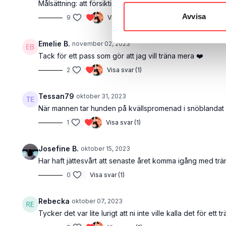
Målsättning: att försiktigt öka intensitet och frekvens, la
Avvisa
9
Visa svar (1)
Emelie B.
november 02, 2023
Tack för ett pass som gör att jag vill träna mera ❤️
2
Visa svar (1)
Tessan79
oktober 31, 2023
När mannen tar hunden på kvällspromenad i snöblandat hö
1
Visa svar (1)
Josefine B.
oktober 15, 2023
Har haft jättesvårt att senaste året komma igång med trän
0
Visa svar (1)
Rebecka
oktober 07, 2023
Tycker det var lite lurigt att ni inte ville kalla det för ett 