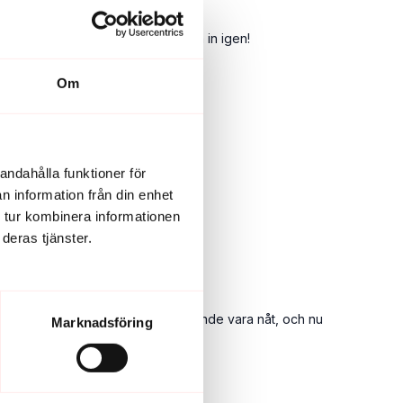
t det motiverar mig att snart logga in igen!
Om
andahålla funktioner för
n information från din enhet
 tur kombinera informationen
deras tjänster.
en så tänkte jag att Vibes kanske kunde vara nåt, och nu
Marknadsföring