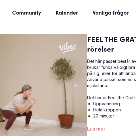
Community
Kalender
Vanliga frågor
FEEL THE GRA
rörelser
Det här passet består av
brukar funka väldigt bra 
på sig, eller för att landa
Använd passet som en sk
mjukstarta.
Det här är Feel the Grati
Uppvärmning
Hela kroppen
20 minuter
Vill du ha fler liknande 
Läs mer