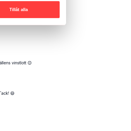
Tillåt alla
lens vinstlott 😊
Tack! 😄