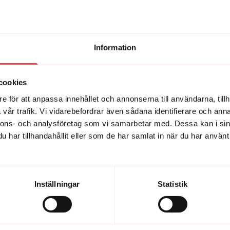
dag! Ni förmedlar exakt den känslan jag var ute efter. Ett plus för at
Information
sådana pass tack!
cookies
e för att anpassa innehållet och annonserna till användarna, tillh
vår trafik. Vi vidarebefordrar även sådana identifierare och anna
nnons- och analysföretag som vi samarbetar med. Dessa kan i sin
ur form helt sedan graviditeten 😊
har tillhandahållit eller som de har samlat in när du har använt 
verad. Jobbar för mycket, ingen energi att gå på gym efter jobbet. M
Inställningar
Statistik
att svettas lite!