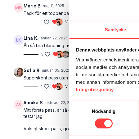
Marie B.
maj 11, 2025
Tack för ett toppenpass, det var precis vad jag behövde i
1
Visa svar (1)
Samtycke
Lina K.
januari 22, 2025
Åh så bra blandning av rörelse och lite lätt styrka! Fler 
Denna webbplats använder 
3
Visa svar (1)
Vi använder enhetsidentifierar
sociala medier och analysera 
Sofia R.
januari 05, 2025
till de sociala medier och a
Superskönt pass utan krav för en nybörjare som kommit 
med annan information som du 
1
Visa svar (1)
Integritetspolicy
Annika S.
oktober 22, 2024
Samtyckesval
Mitt första pass, är så otränad, trött, överviktig, omoti
Nödvändig
testar jag!
Väldigt skönt pass, gott med lite ökad blodcirkulation och 