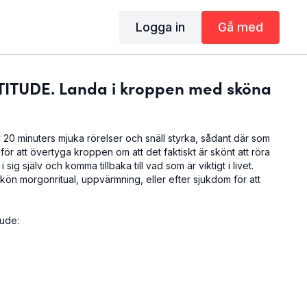
Logga in
Gå med
TITUDE. Landa i kroppen med sköna
 20 minuters mjuka rörelser och snäll styrka, sådant där som
för att övertyga kroppen om att det faktiskt är skönt att röra
 i sig själv och komma tillbaka till vad som är viktigt i livet.
ön morgonritual, uppvärmning, eller efter sjukdom för att
tude:
pass? Kolla in
Core cozy,
Pick me up
, och
Mjukis
.