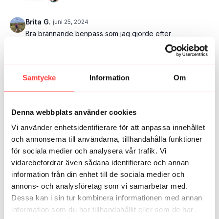
Brita G.
juni 25, 2024
Bra brännande benpass som jag gjorde efter
magpasset💪😅 lite svårt att välja rätt band men då är
det bra med paus knappen så man kan byta band👍
2
Samtycke
Information
Om
Marinette
december 13, 2021
perfekt att få med en hel del hamstrings 👍
Denna webbplats använder cookies
1
Vi använder enhetsidentifierare för att anpassa innehållet
och annonserna till användarna, tillhandahålla funktioner
Jenny K.
december 13, 2021
för sociala medier och analysera vår trafik. Vi
skönt benpass 🙌
vidarebefordrar även sådana identifierare och annan
1
information från din enhet till de sociala medier och
annons- och analysföretag som vi samarbetar med.
Charlotta H.
december 12, 2021
Dessa kan i sin tur kombinera informationen med annan
saknade varv tre på andra övningen men det var ju
information som du har tillhandahållit eller som de har
bara att pausa och köra lite själv😉 Bra bränn i det här