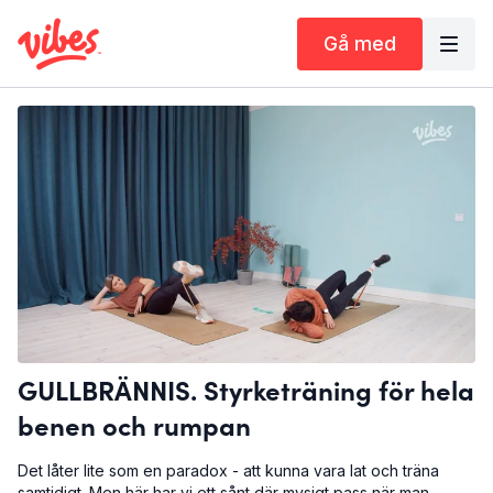
Gå med
GULLBRÄNNIS. Styrketräning för hela
benen och rumpan
Det låter lite som en paradox - att kunna vara lat och träna
samtidigt. Men här har vi ett sånt där mysigt pass när man