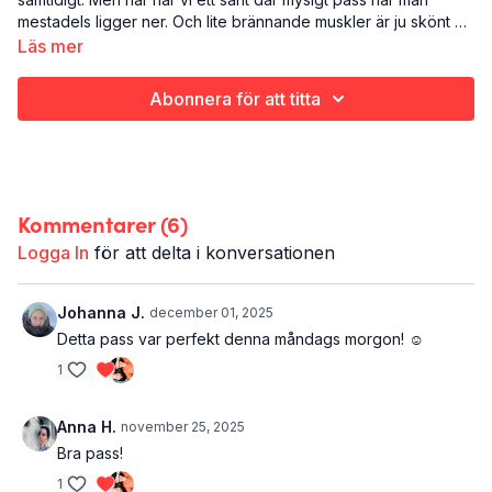
mestadels ligger ner. Och lite brännande muskler är ju skönt på
ett annat sätt.
Läs mer
Det här är Gullbrännis:
Styrketräning
Abonnera för att titta
Ben
20 minuter
Du behöver: kort gummiband
Kommentarer (
6
)
Logga In
för att delta i konversationen
Johanna J.
december 01, 2025
Detta pass var perfekt denna måndags morgon! ☺️
1
Anna H.
november 25, 2025
Bra pass!
1