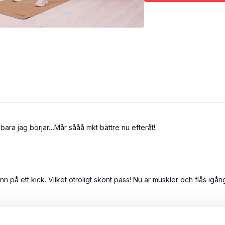
t bara jag börjar…Mår sååå mkt bättre nu efteråt!
 på ett kick. Vilket otroligt skönt pass! Nu är muskler och flås igå