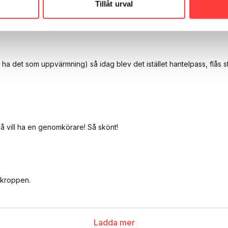
Tillåt urval
är korta cirklar så man kan lassa på ordentligt. Blev skivstången idag v
 ha det som uppvärmning) så idag blev det istället hantelpass, flå
då vill ha en genomkörare! Så skönt!
a kroppen.
Ladda mer