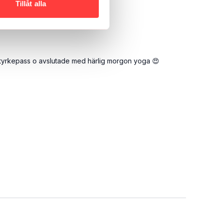
Tillåt alla
ilket funkade finfint 😊
s styrkepass o avslutade med härlig morgon yoga 😍