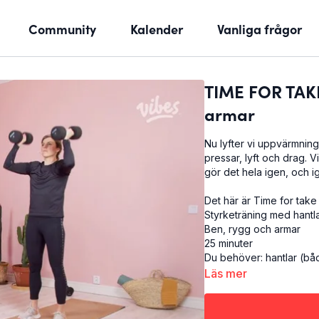
Community
Kalender
Vanliga frågor
TIME FOR TAKE
armar
Nu lyfter vi uppvärmninge
pressar, lyft och drag. V
gör det hela igen, och 
Det här är Time for take 
Styrketräning med hantl
Ben, rygg och armar
25 minuter
Du behöver: hantlar (båd
Läs mer