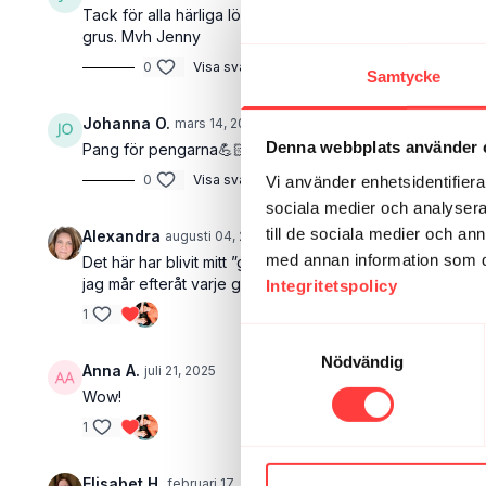
Tack för alla härliga löppass. Känns härligt att springa p
grus. Mvh Jenny
0
Visa svar (1)
Samtycke
Johanna O.
mars 14, 2022
Denna webbplats använder 
Pang för pengarna💪🏻💪🏻
0
Visa svar (1)
Vi använder enhetsidentifierar
sociala medier och analysera 
till de sociala medier och a
Alexandra
augusti 04, 2025
• Redigerad
med annan information som du 
Det här har blivit mitt ”go-to” när jag inte är säker på va
jag mår efteråt varje gång! Så tack för detta! ☺️
Integritetspolicy
1
Samtyckesval
Nödvändig
Anna A.
juli 21, 2025
Wow!
1
Elisabet H.
februari 17, 2025