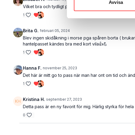
Avvisa
Vilket bra och tydligt pass! Gillar repetition och när det 
1
Brita G.
februari 05, 2024
Blev ingen skidåkning i morse pga spåren borta ( brukar
hantelpasset kändes bra med kort vila👍💪
1
Hanna F.
november 25, 2023
Det här är mitt go to pass när man har ont om tid och än
1
Kristina H.
september 27, 2023
Detta pass är en ny favorit för mig. Härlig styrka för hel
0