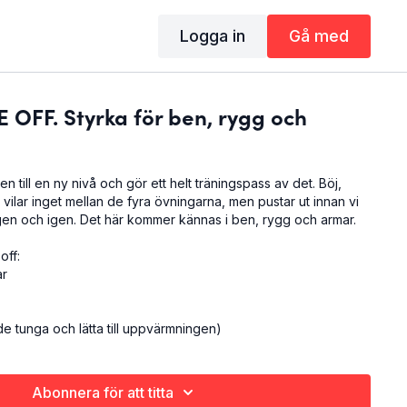
Logga in
Gå med
 OFF. Styrka för ben, rygg och
n till en ny nivå och gör ett helt träningspass av det. Böj,
i vilar inget mellan de fyra övningarna, men pustar ut innan vi
igen och igen. Det här kommer kännas i ben, rygg och armar.
off:
ar
e tunga och lätta till uppvärmningen)
Abonnera för att titta