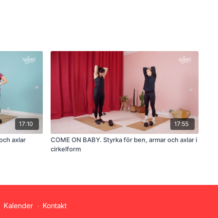
17:10
17:55
och axlar
COME ON BABY. Styrka för ben, armar och axlar i
cirkelform
Kalender
∙
Kontakt
Hämta appen ->