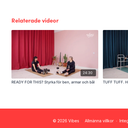
Relaterade videor
24:30
READY FOR THIS? Styrka för ben, armar och bål
TUFF TUFF. H
© 2026 Vibes
∙
Allmänna villkor
∙
Inte