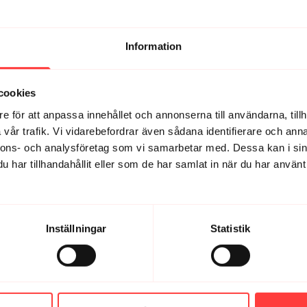
å isiga vägar och ni springer i skog med sol på näsan. Det går liksom 
Information
cookies
e för att anpassa innehållet och annonserna till användarna, tillh
vår trafik. Vi vidarebefordrar även sådana identifierare och anna
nnons- och analysföretag som vi samarbetar med. Dessa kan i sin
har tillhandahållit eller som de har samlat in när du har använt 
d jag vill träna. Jag blir lika nervös varje gång när jag tar tag i mina
Inställningar
Statistik