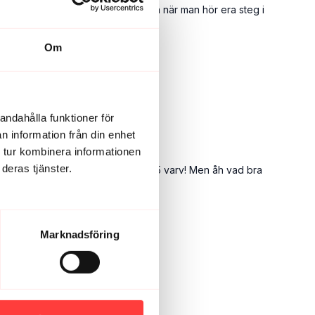
lättare att inte bara svära över isen när man hör era steg i
Om
andahålla funktioner för
n information från din enhet
 tur kombinera informationen
deras tjänster.
 9 kg hantlar och vet att jag ska göra 5 varv! Men åh vad bra
Marknadsföring