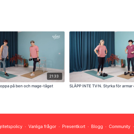
21:33
oppa på ben och mage-tåget
SLÄPP INTE TV:N. Styrka för armar 
gritetspolicy
∙
Vanliga frågor
∙
Presentkort
∙
Blogg
∙
Community
∙