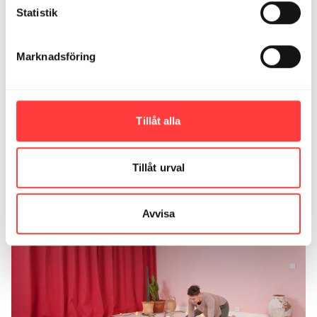
Stina R.
juni 27, 2023
Statistik
Underbart pass🙌
0
Marknadsföring
Petra B.
april 15, 2023
En ny favorit☀️
0
Tillåt alla
Relaterade videor
Tillåt urval
Avvisa