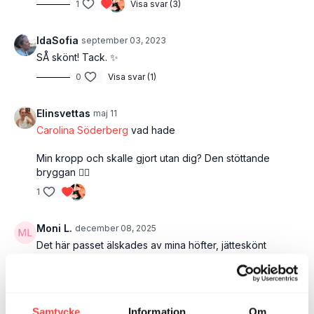
1
Visa svar (3)
IdaSofia
september 03, 2023
SÅ skönt! Tack. ✨
0
Visa svar (1)
Elinsvettas
maj 11
Carolina Söderberg
vad hade
Min kropp och skalle gjort utan dig? Den stöttande
bryggan ❤️‍🔥
1
Moni L.
december 08, 2025
Det här passet älskades av mina höfter, jätteskönt
(även med anpassning av sadeln). Kommer jag att göra
om, tack Carolina! 😍
1
Samtycke
Information
Om