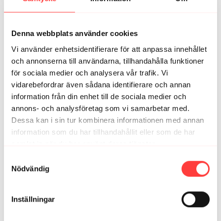
Frida S.
januari 06, 2025
Fantastiskt pass! Otroligt välgörande!
Denna webbplats använder cookies
1
Vi använder enhetsidentifierare för att anpassa innehållet
och annonserna till användarna, tillhandahålla funktioner
Frida S.
januari 06, 2025
för sociala medier och analysera vår trafik. Vi
Fantastiskt pass! Otto light välgörande!
vidarebefordrar även sådana identifierare och annan
1
information från din enhet till de sociala medier och
annons- och analysföretag som vi samarbetar med.
Marie A.
april 11, 2024
Dessa kan i sin tur kombinera informationen med annan
Förslag på rörelse o, man inte klarar knuten, eller hur
information som du har tillhandahållit eller som de har
träna för att klara den?
samlat in när du har använt deras tjänster.
0
Integritetspolicy
Samtyckesval
Nödvändig
Carina O.
december 10, 2023
Tack, så avslappnande och skönt❤️
Inställningar
1