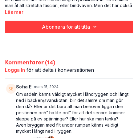
man åt att stretcha fascian, eller bindväven. Men det har också
den effekten att man hinner stilla sitt sinne och få en skön
Läs mer
stund också. Ta fram ett bolster, en hoprullad filt eller ett täcke
för lite extra support och komfort i yinyogapositionerna. Du
Abonnera för att titta
kan se fram emot både sadeln, skosnöret, happy baby och
brygga med stöd.
Det här är Happier Hips 6:
Yinyoga
Höfterna (och själen!)
Kommentarer (
14
)
27 minuter
Logga In
för att delta i konversationen
Du behöver: bolster, en hoprullad filt eller ett täcke
Happier Hips 6 är den sjätte yogaklassen i en serie om 7 för
Sofia E.
mars 15, 2024
starkare, rörligare och gladare höfter.
Om sadeln känns väldigt mycket i ländryggen och långt
ned i bäcken/svanskotan, blir det sämre om man gör
den då? Eller är det bara att man behöver ligga i den
positionen och” ha lite ont” för att det senare kommer
släppa på ev spänningar? Eller hur ska man tänka?
Även bryggan med filt under rumpan känns väldigt
mycket i långt ned i ryggen.