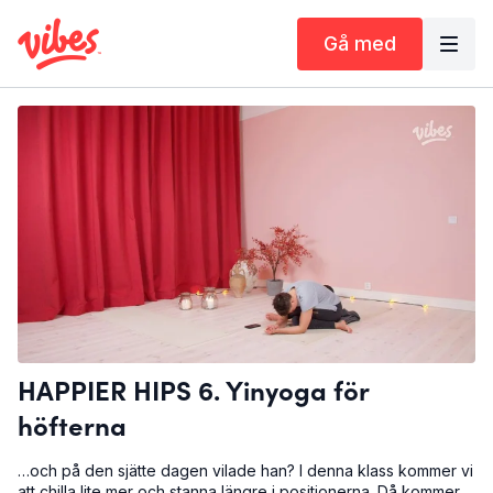
Gå med
HAPPIER HIPS 6. Yinyoga för
höfterna
…och på den sjätte dagen vilade han? I denna klass kommer vi
att chilla lite mer och stanna längre i positionerna. Då kommer