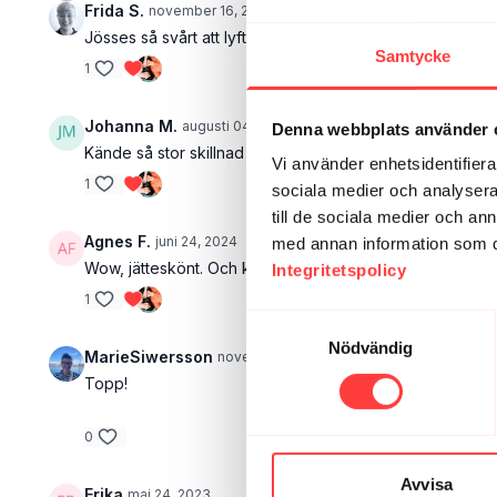
Frida S.
november 16, 2025
Jösses så svårt att lyfta foten! Det här passet behöver
Samtycke
1
Johanna M.
augusti 04, 2024
Denna webbplats använder 
Kände så stor skillnad och lättnad i den höften jag har on
Vi använder enhetsidentifierar
1
sociala medier och analysera 
till de sociala medier och a
Agnes F.
juni 24, 2024
med annan information som du 
Wow, jätteskönt. Och kul med helt nya rörelser jag aldrig 
Integritetspolicy
1
Samtyckesval
Nödvändig
MarieSiwersson
november 07, 2023
Topp!
0
Avvisa
Erika
maj 24, 2023