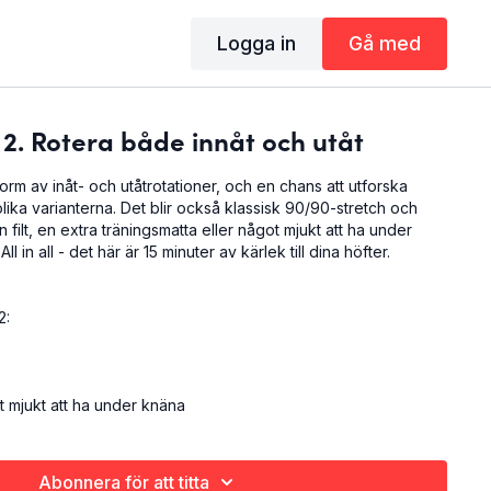
Logga in
Gå med
2. Rotera både innåt och utåt
 form av inåt- och utåtrotationer, och en chans att utforska
lika varianterna. Det blir också klassisk 90/90-stretch och
n filt, en extra träningsmatta eller något mjukt att ha under
ll in all - det här är 15 minuter av kärlek till dina höfter.
2:
)
 mjukt att ha under knäna
dra yogaklassen i en serie om 7 för starkare, rörligare och
Abonnera för att titta