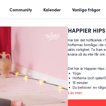
Community
Kalender
Vanliga frågor
HAPPIER HIPS 
Här blir det höftkärlek i
höfternas förmåga i de o
aktiv rörlighet. Ta fram e
knäna så du inte får ont. A
Det här är Happier Hips 
Yoga
Höfterna (och själen!
15 minuter
Du behöver: ev något
Läs mer
Happier Hips 2 är den an
gladare höfter.