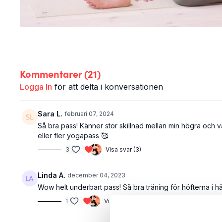
Kommentarer (
21
)
Logga In
för att delta i konversationen
Sara L.
februari 07, 2024
Så bra pass! Känner stor skillnad mellan min högra och
eller fler yogapass 🥰
3
Visa svar (3)
Linda A.
december 04, 2023
Wow helt underbart pass! Så bra träning för höfterna i här
1
Visa svar (1)