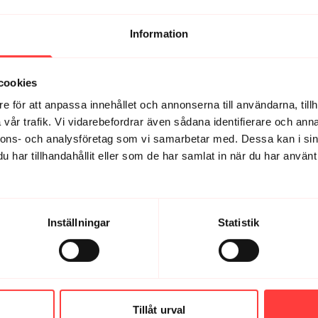
 jag tydligen köra fler gånger. Spännande, spännande!
Information
cookies
t i. Tack!
e för att anpassa innehållet och annonserna till användarna, tillh
vår trafik. Vi vidarebefordrar även sådana identifierare och anna
nnons- och analysföretag som vi samarbetar med. Dessa kan i sin
har tillhandahållit eller som de har samlat in när du har använt 
gjort förut.
Inställningar
Statistik
Tillåt urval