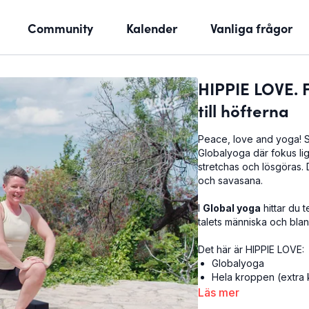
Community
Kalender
Vanliga frågor
HIPPIE LOVE. 
till höfterna
Peace, love and yoga! 
Globalyoga där fokus li
stretchas och lösgöras. 
och savasana.
I
Global yoga
hittar du 
talets människa och blan
Det här är HIPPIE LOVE:
Globalyoga
Hela kroppen (extra kä
32 minuter
Läs mer