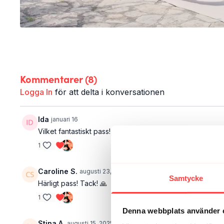
Kommentarer (
8
)
Logga In
för att delta i konversationen
Ida
januari 16
Vilket fantastiskt pass! Tack! 🙏🏼✨
1
Caroline S.
augusti 23, 2025
Samtycke
Härligt pass! Tack! 🙏
1
Denna webbplats använder 
Stina A.
augusti 15, 2025