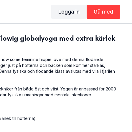
Logga in
Gå med
Flowig globalyoga med extra kärlek
Show some feminine hippie love med denna flödande
gger just på höfterna och bäcken som kommer stärkas,
Denna fysiska och flödande klass avslutas med vila i fjärilen
tekniker från både öst och väst. Yogan är anpassad för 2000-
dar fysiska utmaningar med mentala intentioner.
rlek till höfterna)