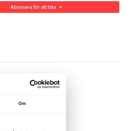
 också
YOGA - FEMININE VIBE
och
GLOBALYOGA - HIPS
och
Abonnera för att titta
 Hips
- sju klasser för gladare höfter.
ommarprogrammet
CHECK OUT
.
Om