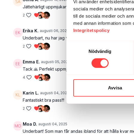
Vi använder enhetsidentifierar
Jättehärligt uppmjukande pass för höfterna och baksida
sociala medier och analysera 
2
till de sociala medier och a
med annan information som du 
Integritetspolicy
Erika K.
augusti 06, 2025
Underbart, nu har jag vaknat. Välgörande och utmanande
Samtyckesval
2
Nödvändig
Emma E.
augusti 05, 2025
Tack 🙏 Perfekt uppmjukning för en cyklist med stela höf
4
Avvisa
Karin L.
augusti 04, 2025
Fantastiskt bra pass!!!
2
Moa D.
augusti 04, 2025
Underbart! Som man får andas ibland för att hålla kvar 