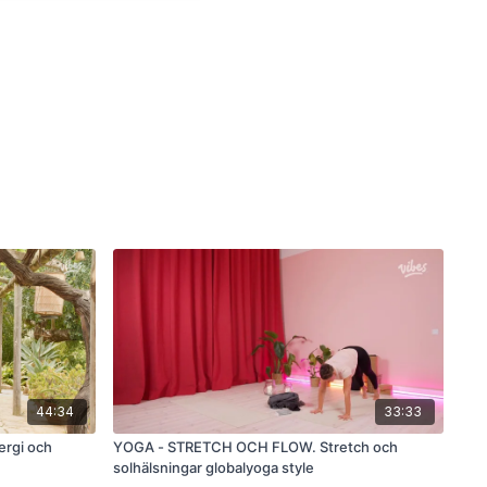
44:34
33:33
ergi och
YOGA - STRETCH OCH FLOW. Stretch och
solhälsningar globalyoga style