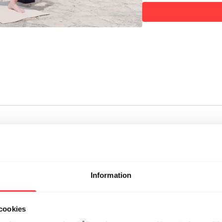
Gillade du detta? Testa
den goa serien
Happier
HIPPiE LOVE ingår i s
Information
cookies