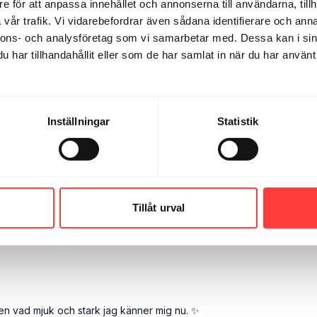
e för att anpassa innehållet och annonserna till användarna, tillh
n!
vår trafik. Vi vidarebefordrar även sådana identifierare och anna
nnons- och analysföretag som vi samarbetar med. Dessa kan i sin
har tillhandahållit eller som de har samlat in när du har använt 
, detta ska jag försöka göra fler gånger. Favoritmarkeras🙏
Inställningar
Statistik
ter!
Tillåt urval
men vad mjuk och stark jag känner mig nu. ✨