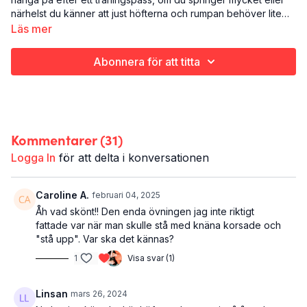
närhelst du känner att just höfterna och rumpan behöver lite
kärlek.
Läs mer
Det här är It’s a stretch - höft och rumpa:
Rörlighet
Abonnera för att titta
Höft och rumpa
12 minuter
Kommentarer (
31
)
Logga In
för att delta i konversationen
Caroline A.
februari 04, 2025
Åh vad skönt!! Den enda övningen jag inte riktigt
fattade var när man skulle stå med knäna korsade och
"stå upp". Var ska det kännas?
1
Visa svar (1)
Linsan
mars 26, 2024