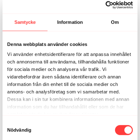
stelt här 😅 Övningen med knäna på led och man ska
sätta sig på rumpan - finns det nåt alternativ? Här blev
det skräddarställning. 🧘🏼‍♀️
Samtycke
Information
Om
1
Visa svar (1)
Sofia
augusti 24, 2023
Denna webbplats använder cookies
Kanon efter mitt distanspass ☺️
Vi använder enhetsidentifierare för att anpassa innehållet
1
Visa svar (1)
och annonserna till användarna, tillhandahålla funktioner
för sociala medier och analysera vår trafik. Vi
Saila A.
juli 13, 2023
vidarebefordrar även sådana identifierare och annan
Första klippet jag såg. Helt såld. Tack!❤️
information från din enhet till de sociala medier och
1
Visa svar (1)
annons- och analysföretag som vi samarbetar med.
Dessa kan i sin tur kombinera informationen med annan
Petra W.
juli 01, 2023
information som du har tillhandahållit eller som de har
Verkligen superbra stretch för höft och säte!
samlat in när du har använt deras tjänster.
Integritetspolicy
Samtyckesval
Har kört ett antal olika pass nu, främst styrka, och det är
Nödvändig
verkligen helt fantastiska pass ni satt ihop! Ni är så
härliga att lyssna på och köra med! ☺️Så glad att jag