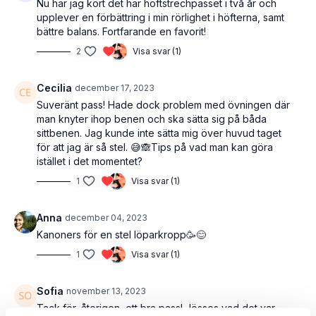
Nu har jag kört det här höftstrechpasset i två år och
upplever en förbättring i min rörlighet i höfterna, samt
bättre balans. Fortfarande en favorit!
2
Visa svar (1)
Cecilia
december 17, 2023
Suveränt pass! Hade dock problem med övningen där
man knyter ihop benen och ska sätta sig på båda
sittbenen. Jag kunde inte sätta mig över huvud taget
för att jag är så stel. 😅🙈Tips på vad man kan göra
istället i det momentet?
1
Visa svar (1)
Anna
december 04, 2023
Kanoners för en stel löparkropp🥳😊
1
Visa svar (1)
Sofia
november 13, 2023
Tack för, återigen, ett bra pass! Jösses vad det var