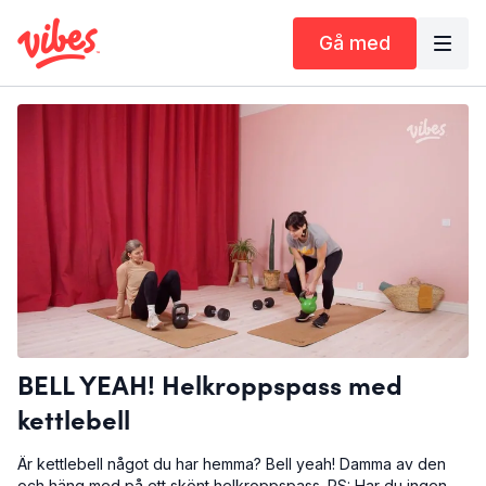
Gå med
BELL YEAH! Helkroppspass med
kettlebell
Är kettlebell något du har hemma? Bell yeah! Damma av den
och häng med på ett skönt helkroppspass. PS: Har du ingen