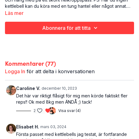
kettlebell kan du köra med en tung hantel eller något annat.
Varför inte en lagom tung ryggsäck i kettlebell-svingarna?
Läs mer
Det här är Bell yeah:
Styrketräning
Abonnera för att titta
Hela kroppen
35 minuter
Du behöver: kettlebell eller tung hantel
Kommentarer (
77
)
Logga In
för att delta i konversationen
Caroline V.
december 10, 2023
Det här var riktigt flåsigt för mig men körde faktiskt fler
reps!! Ok med 8kg men ÄNDÅ ;) tack!
2
Visa svar (4)
Elisabet H.
mars 03, 2024
Första passet med kettlebells jag testat, är fortfarande