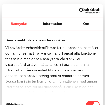
Kristin Toverud K.
maj 25, 2025
Mer kettlebells ❣️❤️ Dette passet er så bra!
2
Visa svar (1)
Samtycke
Information
Om
Martina E.
april 13, 2025
Väldigt gärna fler pass! Jobbiga men ibland är det
Denna webbplats använder cookies
såååå skönt att få trycka på.
1
Visa svar (1)
Vi använder enhetsidentifierare för att anpassa innehållet
och annonserna till användarna, tillhandahålla funktioner
för sociala medier och analysera vår trafik. Vi
Brita G.
juli 13, 2024
vidarebefordrar även sådana identifierare och annan
Tack för ett härligt kettlebell pass💪😍 Det blir mitt sista
pass på vibes för den här gången nu ska jag försöka
information från din enhet till de sociala medier och
hålla igång själv o går inte det så kommer jag tillbaka.
annons- och analysföretag som vi samarbetar med.
Dessa kan i sin tur kombinera informationen med annan
Tack❤️
information som du har tillhandahållit eller som de har
1
Visa svar (1)
samlat in när du har använt deras tjänster.
Integritetspolicy
Samtyckesval
Frida S.
oktober 15, 2023
Nödvändig