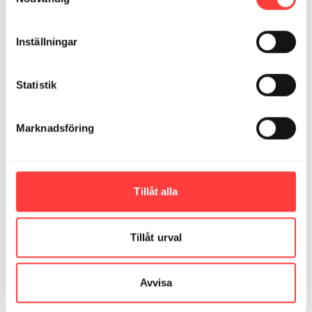
Vilket bra pass! Jag gillar verkligen den mysiga
musiken och hur passet liksom smyger sig på. Helt slut
efteråt! Det här passet kör jag igen nästa gång jag tror
Inställningar
att jag inte orkar träna 🙂
1
Visa svar (1)
Statistik
Anki K.
oktober 14, 2023
👌😁🥰
Marknadsföring
1
Visa svar (1)
Malin
augusti 24, 2023
Tillåt alla
Älskar kettlebell 💪
2
Visa svar (1)
Tillåt urval
Ladda mer
Avvisa
Relaterade videor