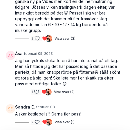
ganska ny på Vibes men kört en del hemmaträning
tidigare. Jösses vilken träningsvärk dagen efter, var
inte riktigt beredd på det 🤣 Passet i sig var bra
uppbyggt och det kommer bli fler framöver. Jag
varierade mellan 6 - 10 - 12 - 14 kg beroende på
muskelgrupp.
2
Visa svar (3)
Åsa
februari 05, 2023
Jag har lyckats stuka foten å har inte tränat på ett tag.
Men så hittade jag det här passet idag å det passade
perfekt, då man knappt rörde på fötterna🤩 sååå skönt
att röra på sig igen! Ska leta mer i er skattkista efter
pass med orörliga fötter 😍
1
Visa svar (2)
Sandra E.
februari 03
Älskar kettlebells!!! Gärna fler pass!
2
Visa svar (1)