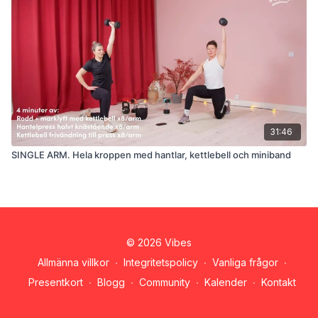
31:46
SINGLE ARM. Hela kroppen med hantlar, kettlebell och miniband
© 2026 Vibes
Allmänna villkor
∙
Integritetspolicy
∙
Vanliga frågor
∙
Presentkort
∙
Blogg
∙
Community
∙
Kalender
∙
Kontakt
Hämta appen ->