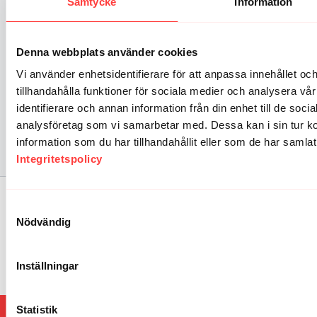
Samtycke
Information
uthållighet och undvik
klimakteriet + tips på fler liknande.
FLER LIKNANDE PASS:
sjukdomar
Denna webbplats använder cookies
Vi använder enhetsidentifierare för att anpassa innehållet oc
36:49
44:53
tillhandahålla funktioner för sociala medier och analysera vår
identifierare och annan information från din enhet till de soc
FEEL THE HEAT. Vrid upp värmen och trolla fram ett glow
BE LAYERED. Styrketräning och uthållighet varvat i en matig macka
analysföretag som vi samarbetar med. Dessa kan i sin tur 
Vrid upp värmen och trolla
Ett träningspass i flera
Säg hej ti
information som du har tillhandahållit eller som de har samlat
fram ett glow
lager
Integritetspolicy
Kommentarer till kollektion (
0
)
Samtyckesval
Logga In
för att delta i konversationen
Nödvändig
Inga kommentarer än
Inställningar
Statistik