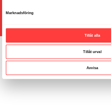
© 2026 Vibes
Allmänna villkor
∙
Integritetspolicy
∙
Vanliga frågor
∙
Marknadsföring
Presentkort
∙
Blogg
∙
Community
∙
Kalender
∙
Kontakt
Hämta appen ->
Tillåt alla
Tillåt urval
Avvisa