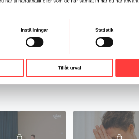
har tillhandahållit eller som de har samlat in när du har använt 
Inställningar
Statistik
21:08
Tillåt urval
RELAX AND UNWIND 3. Skön yinyoga innan du somnar
a innan du somnar
En mjuk vilsam yogaklass