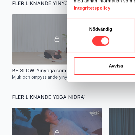
med annan information som du 
FLER LIKNANDE YINYOGA:
Integritetspolicy
Samtyckesval
Nödvändig
49:20
Avvisa
BE SLOW. Yinyoga som släpper på spänningar i kroppen
Mjuk och ompysslande yinyoga
Skön yinyog
FLER LIKNANDE YOGA NIDRA: