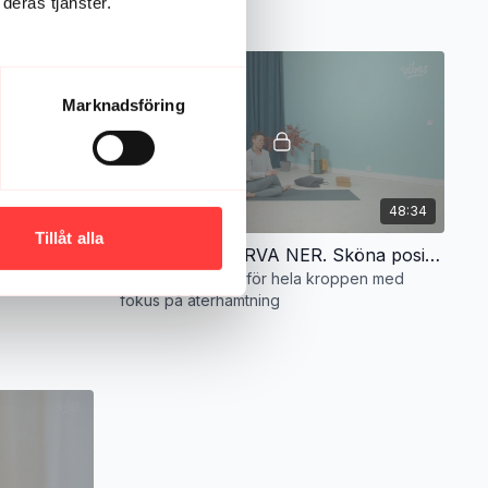
deras tjänster.
Marknadsföring
35:19
48:34
Tillåt alla
RESTFUL YIN. En mjuk vilsam yogaklass
YINYOGA - VARVA NER. Sköna positioner för hela kroppen med fokus på återhämtning
Sköna positioner för hela kroppen med
fokus på återhämtning