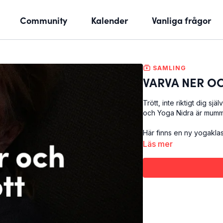
Community
Kalender
Vanliga frågor
SAMLING
VARVA NER O
Trött, inte riktigt dig 
och Yoga Nidra är mumma
Här finns en ny yogaklass
Läs mer