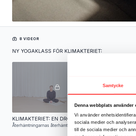
8 VIDEOR
NY YOGAKLASS FÖR KLIMAKTERIET:
Samtycke
Denna webbplats använder 
01:03:03
Vi använder enhetsidentifierar
KLIMAKTERIET: EN DRÖMMIG TIMME (YIN+NIDRA)
sociala medier och analysera 
Återhämtningarnas återhämtning
till de sociala medier och a