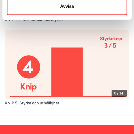
Snabbhetsknip
är 2 sekunder långa maxknip varvat med
Avvisa
avslappning. Syftet med dessa är att kunna hitta kontrollen
01:38
snabbt för att klara av nysningar, hosta och skrattanfall.
KNIP 1. Hitta kontakt och styrka
02:14
KNIP 5. Styrka och uthållighet