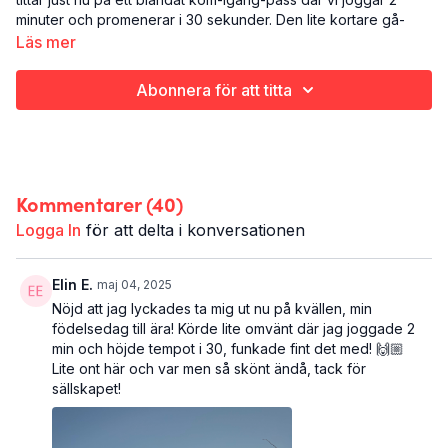
minuter och promenerar i 30 sekunder. Den lite kortare gå-
vilan i detta pass gör att du kan få upp pulsen lite mer. Härligt!
Läs mer
Det här är det femte av sex pass för dig som vill komma igång
Abonnera för att titta
med löpningen i programmet “Spring Vibes”. Ett tips är att köra
det här passet så många gånger du behöver. Alltså tills det
känns hyfsat lätt och du vill gå vidare till nästa. Ett vanligt
problem när man är sugen att komma igång med något är ju att
man går ut lite för hårt. Så kom ihåg att du har ingen brådska!
Kommentarer (
40
)
Det här är See me rollin':
Logga In
för att delta i konversationen
Run-along (bara audio)
Kom igång med löpning
25 minuter
Elin E.
maj 04, 2025
Nöjd att jag lyckades ta mig ut nu på kvällen, min
födelsedag till ära! Körde lite omvänt där jag joggade 2
min och höjde tempot i 30, funkade fint det med! 🙌🏼
Lite ont här och var men så skönt ändå, tack för
sällskapet!