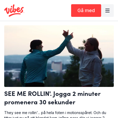
Gå med
SEE ME ROLLIN'. Jogga 2 minuter
promenera 30 sekunder
They see me rollin'... på hela foten i motionsspåret. Och du
tittar just nu på ett blandat kom-igång-pass där vi joggar 2