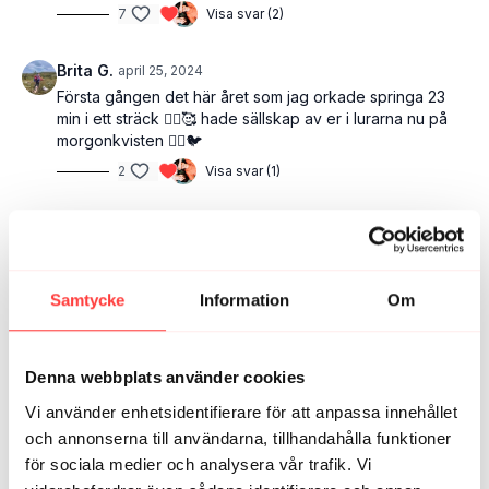
7
Visa svar (2)
Brita G.
april 25, 2024
Första gången det här året som jag orkade springa 23
min i ett sträck 🏃‍♀️🥰 hade sällskap av er i lurarna nu på
morgonkvisten 🏃‍♀️🐦
2
Visa svar (1)
HannaS
april 21, 2024
Härligt! Passade perfekt med två varv på detta pass på
min favoritslinga vid fritidshuset! 👍🏻🏃‍♀️‍➡️ Tack för
sällskapet! 💕
Samtycke
Information
Om
1
Visa svar (1)
Denna webbplats använder cookies
Hanna F.
februari 25, 2024
Första löppasset ute för året blev det här som är mitt
Vi använder enhetsidentifierare för att anpassa innehållet
go-to-pass. Fantastisk känsla i kroppen med er som
och annonserna till användarna, tillhandahålla funktioner
sällskap. Era ord och påminnelser under passet byter ut
för sociala medier och analysera vår trafik. Vi
mina tankar när det känns lite jobbigt och tungt vilket