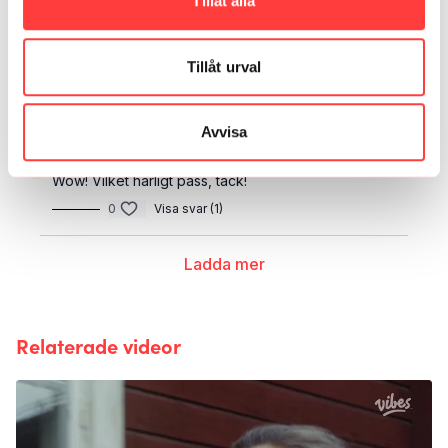
Tillåt alla
Elin N.
april 08, 2023
Yay årets första jogg! Perfekt start denna soliga
Tillåt urval
påskafton innan påskmat och godis 🐣
0
Visa svar (1)
Avvisa
Charlotta G.
september 01, 2022
Wow! Vilket härligt pass, tack!
0
Visa svar (1)
Ladda mer
Relaterade videor