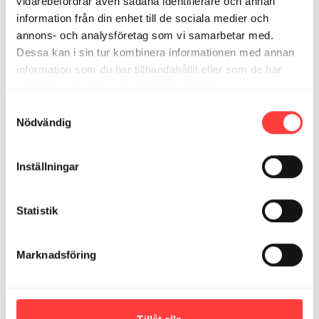
vidarebefordrar även sådana identifierare och annan
gör att de inte blir långvariga, och man landar mjukt i ert
information från din enhet till de sociala medier och
sällskap! Tack🫶
annons- och analysföretag som vi samarbetar med.
1
Visa svar (1)
Dessa kan i sin tur kombinera informationen med annan
information som du har tillhandahållit eller som de har
Anna M.
november 23, 2023
samlat in när du har använt deras tjänster.
Känslan i kroppen - flög fram kändes det som!!! ett steg
Integritetspolicy
Samtyckesval
närmare 3 km utan gångvila
Nödvändig
1
Visa svar (1)
Linda T.
augusti 29, 2023
Inställningar
Härligt pass!
1
Visa svar (1)
Statistik
Hanna F.
maj 15, 2023
Marknadsföring
Tack för sällskapet!!🫶 Älskar era påminnelser under
passet om att titta på naturen runtomkring eller att
fundera på vilket ställe man helst skulle springa. 🌷
1
Visa svar (1)