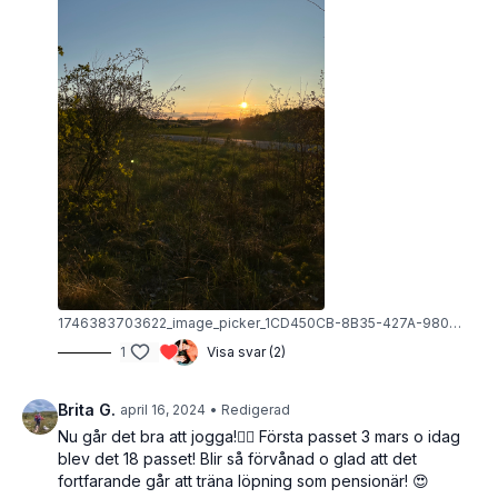
1746383703622_image_picker_1CD450CB-8B35-427A-9808-34F153099C9B-12002-0000198FEBB846AB.1746383704.jpg
1
Visa svar (2)
Brita G.
april 16, 2024
• Redigerad
Nu går det bra att jogga!🏃‍♀️ Första passet 3 mars o idag
blev det 18 passet! Blir så förvånad o glad att det
fortfarande går att träna löpning som pensionär! 😍