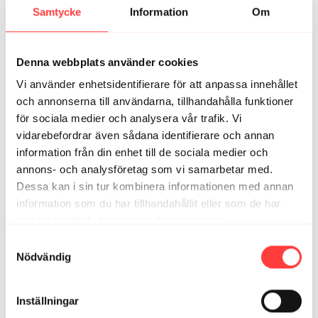
Samtycke
Information
Om
Malin A.
april 12
Tack så in i bomben för dagens sällskap i lurarna!
Behövde er enorma positivism och förmåga att se allt
Denna webbplats använder cookies
som så fint och vackert i det enkla och lilla! Försökte
lista ut om det var i Stångtjärn ni joggade?! Det var nära
Vi använder enhetsidentifierare för att anpassa innehållet
att jag bangade dagens pass idag men tack vare att jag
och annonserna till användarna, tillhandahålla funktioner
kunde ha er med i lurarna så kom jag ut. Efteråt mår jag
för sociala medier och analysera vår trafik. Vi
mycket bättre i både tankar och bröstkorg! Tack
vidarebefordrar även sådana identifierare och annan
1
information från din enhet till de sociala medier och
annons- och analysföretag som vi samarbetar med.
Dessa kan i sin tur kombinera informationen med annan
Relaterade videor
information som du har tillhandahållit eller som de har
samlat in när du har använt deras tjänster.
Integritetspolicy
Samtyckesval
Nödvändig
Inställningar