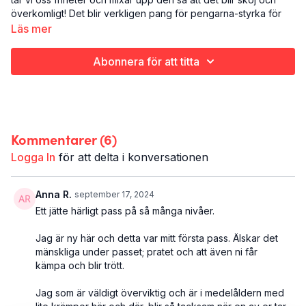
överkomligt! Det blir verkligen pang för pengarna-styrka för
hela kroppen, som vi sen avslutar med en flåsig två-minuters
Läs mer
"finisher".
Styrketräning (och en liten dos uthållighet på slutet)
Abonnera för att titta
Hela kroppen
25 minuter
Kommentarer (
6
)
Logga In
för att delta i konversationen
Anna R.
september 17, 2024
Ett jätte härligt pass på så många nivåer.
Jag är ny här och detta var mitt första pass. Älskar det
mänskliga under passet; pratet och att även ni får
kämpa och blir trött.
Jag som är väldigt överviktig och är i medelåldern med