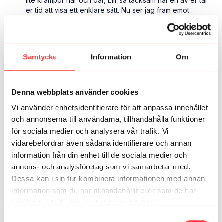
lite krämpor här och där, blir så tacksam när en av er tar
er tid att visa ett enklare sätt. Nu ser jag fram emot
nästa pass! 💜
6
Visa svar (1)
Samtycke
Information
Om
Anki W.
september 17, 2024
Jäklar vilket gött pass! TACK!
Denna webbplats använder cookies
3
Visa svar (1)
Vi använder enhetsidentifierare för att anpassa innehållet
och annonserna till användarna, tillhandahålla funktioner
Josephine N.
oktober 08, 2024
för sociala medier och analysera vår trafik. Vi
👍toppenbra
vidarebefordrar även sådana identifierare och annan
1
information från din enhet till de sociala medier och
annons- och analysföretag som vi samarbetar med.
Olivia E.
september 15, 2024
Dessa kan i sin tur kombinera informationen med annan
Nytt favoritpass! 🙏🏻🙂🤸🏻‍♀️✨
information som du har tillhandahållit eller som de har
1
samlat in när du har använt deras tjänster.
Integritetspolicy
Samtyckesval