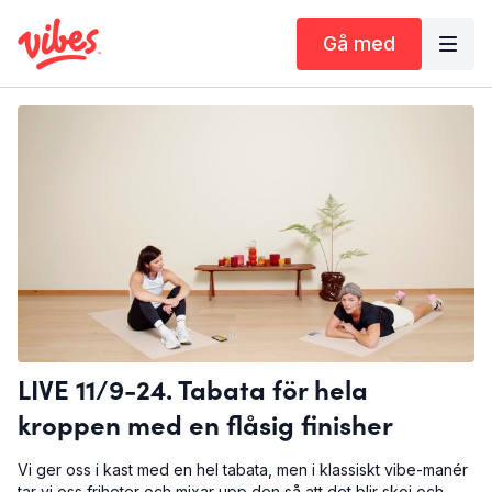
Gå med
LIVE 11/9-24. Tabata för hela
kroppen med en flåsig finisher
Vi ger oss i kast med en hel tabata, men i klassiskt vibe-manér
tar vi oss friheter och mixar upp den så att det blir skoj och