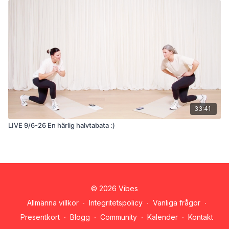
33:41
LIVE 9/6-26 En härlig halvtabata :)
© 2026 Vibes
Allmänna villkor
∙
Integritetspolicy
∙
Vanliga frågor
∙
Presentkort
∙
Blogg
∙
Community
∙
Kalender
∙
Kontakt