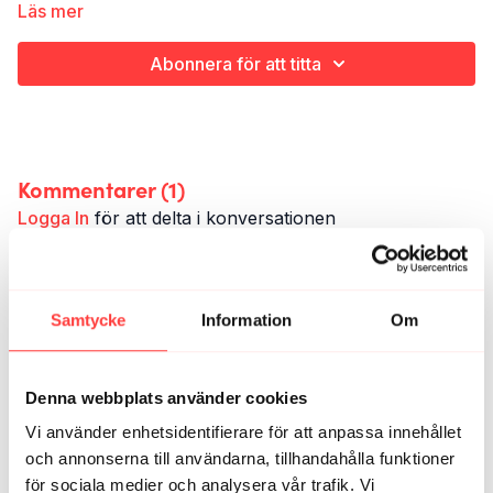
Läs mer
en lösare känsla i hela kroppen. Hör du oss?
Aktiv rörlighet
Hela kroppen
Abonnera för att titta
15 minuter
Kommentarer (
1
)
Logga In
för att delta i konversationen
Katrin M.
juni 22
Härligt med ett nytt pass ☀️
Samtycke
Information
Om
0
Denna webbplats använder cookies
Relaterade videor
Vi använder enhetsidentifierare för att anpassa innehållet
och annonserna till användarna, tillhandahålla funktioner
för sociala medier och analysera vår trafik. Vi