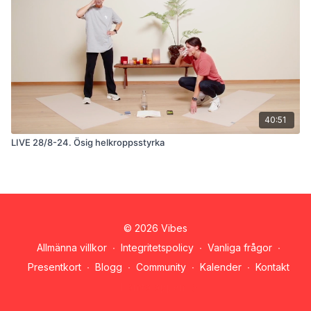
40:51
LIVE 28/8-24. Ösig helkroppsstyrka
© 2026 Vibes
Allmänna villkor
∙
Integritetspolicy
∙
Vanliga frågor
∙
Presentkort
∙
Blogg
∙
Community
∙
Kalender
∙
Kontakt
Hämta appen ->