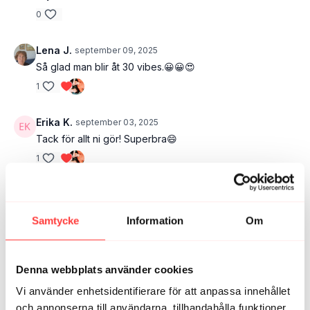
0
Lena J.
september 09, 2025
Så glad man blir åt 30 vibes.😀😀😍
1
Erika K.
september 03, 2025
Tack för allt ni gör! Superbra😄
1
Eva M.
augusti 31, 2025
Sjukt bra. Hann inte i onsdags men körde idag! Ni är
Samtycke
Information
Om
grymma! Och vi tillsammans är ännu mer grymma!
1
Denna webbplats använder cookies
Karin L.
augusti 31, 2025
Vi använder enhetsidentifierare för att anpassa innehållet
Riktigt bra! Med och sen utan hantlar- genialt!
och annonserna till användarna, tillhandahålla funktioner