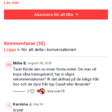
och ett stretchigt avslut.
Läs mer
Vill du köra med hantlar rekommenderar vi ett par tyngre och
Abonnera för att titta
ett par lite lättare. Kom ihåg att det i vissa övningar också kan
funka med kettlebell, viktskivor eller fyllda vattenflaskor. Ta
det du har!
Styrka med hantlar
Kommentarer (
10
)
Hela kroppen
30 minuter
Logga In
för att delta i konversationen
Millie B.
augusti 28, 2025
Tack! Körde den nu innan första mötet. Om man vill
köpa såna träningsband, har ni några
rekommendationer? Är det skillnad på de billiga från
Soc och de dyra från typ Casell eller liknande?
3
Visa svar (1)
Karolina J.
maj 24
Grymt!