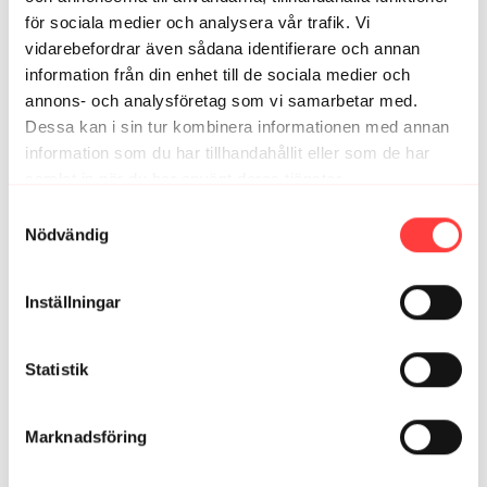
1
för sociala medier och analysera vår trafik. Vi
vidarebefordrar även sådana identifierare och annan
Amelie
augusti 31, 2025
information från din enhet till de sociala medier och
Det här var ett riktigt favoritpass! ✨️
annons- och analysföretag som vi samarbetar med.
1
Dessa kan i sin tur kombinera informationen med annan
information som du har tillhandahållit eller som de har
Anki K.
samlat in när du har använt deras tjänster.
augusti 29, 2025
Tack 👍 bra pass 💪🏽. Glad av att ni ger kombon med o
Integritetspolicy
Samtyckesval
utan.
Nödvändig
1
Inställningar
Catarina
augusti 28, 2025
Tack för bra pass. Gillar att få lägga på lite hantlar och
känna mig extra stark!
Statistik
1
Marknadsföring
Relaterade videor