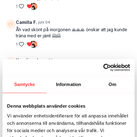
1
Camilla F.
juni 04
Åh vad skönt på morgonen 🙏🙏🙏 önskar att jag kunde
träna med er jämt 🤗🤗
1
Karolina J.
maj 30
Härligt pass! Perfekt efter en lugn löprunda med
hunden! Ha en fin lördag!
1
Samtycke
Information
Om
Olivia E.
maj 28
Så skönt, aktiverande och inkännande - tack 🙏🏻🩵
Denna webbplats använder cookies
2
Vi använder enhetsidentifierare för att anpassa innehållet
och annonserna till användarna, tillhandahålla funktioner
Johanna T.
maj 27
för sociala medier och analysera vår trafik. Vi