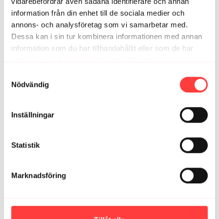
Jättehärligt pass! Jag älskar när man bara kör varje
vidarebefordrar även sådana identifierare och annan
övning en gång 🤗
information från din enhet till de sociala medier och
4
annons- och analysföretag som vi samarbetar med.
Dessa kan i sin tur kombinera informationen med annan
information som du har tillhandahållit eller som de har
Ann-Christin K.
maj 27
samlat in när du har använt deras tjänster.
Ljuvligt pass🥰
Integritetspolicy
Samtyckesval
3
Nödvändig
Petra L.
maj 27
Härligt pass! Precis vad jag behövde idag! 😀🙌🏻
Inställningar
3
Statistik
Relaterade videor
Marknadsföring