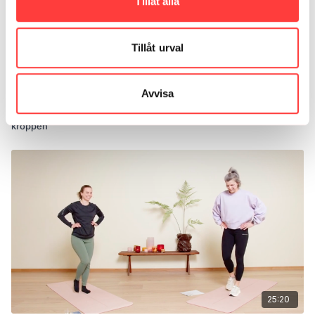
Tillåt alla
Tillåt urval
26:41
Avvisa
LIVE 25/4-23. En skön mjukstart följt av 15 minuters fullt ös för hela
kroppen
25:20