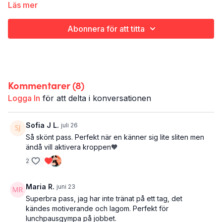
Läs mer
skönt avbrott under arbetsdagen för att fylla på med
The details:
ny energi. Och kanske speciellt för dig som tappat
Abonnera för att titta
taget om träningen och vill mjukstarta igen.
Styrketräning - kom igång
Hela kroppen
25 minuter
Kommentarer (
8
)
Logga In
för att delta i konversationen
Sofia J L.
juli 26
Så skönt pass. Perfekt när en känner sig lite sliten men
ändå vill aktivera kroppen🧡
2
Maria R.
juni 23
Superbra pass, jag har inte tränat på ett tag, det
kändes motiverande och lagom. Perfekt för
lunchpausgympa på jobbet.