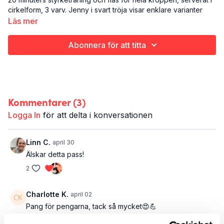
cirkelform, 3 varv. Jenny i svart tröja visar enklare varianter
och Sanna i rött kör tuffare varianter och övningar med hopp.
Läs mer
Blanda och ge som du tycker passar dig.
Abonnera för att titta
Styrka och flås
Hela kroppen
20 minuter
Kommentarer (
3
)
Logga In
för att delta i konversationen
Linn C.
april 30
Älskar detta pass!
2
Charlotte K.
april 02
Pang för pengarna, tack så mycket😍💪
1