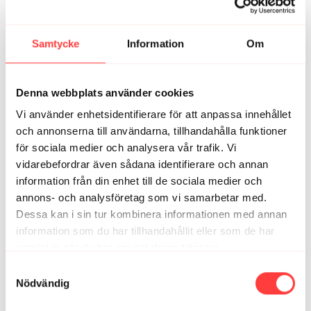
Rebecka
april 01
Samtycke
Information
Om
Det här var ett superbra lunchpass! Älskar effektiva
pass, och det här gav en stark skön känsla hela dagen!
Jag är så imponerad av och tacksam för alla grymma
pass med stor variation och ett på riktigt inkluderande
Denna webbplats använder cookies
tilltal. Det går att köra på med fullt ös den dag jag
Vi använder enhetsidentifierare för att anpassa innehållet
känner mig som ett litet krutpaket och vill dra på mig
träningsvärk och fullt flås, men tröskeln är ändå aldrig
och annonserna till användarna, tillhandahålla funktioner
för hög de dagar de känns motigare, och väl i passet
för sociala medier och analysera vår trafik. Vi
får jag likväl en bra känsla av att klara av och bli glad
vidarebefordrar även sådana identifierare och annan
och må bra. Det är SÅ bra gjort! Ni är grymma! TACK! ✨
information från din enhet till de sociala medier och
💖
annons- och analysföretag som vi samarbetar med.
14
Dessa kan i sin tur kombinera informationen med annan
information som du har tillhandahållit eller som de har
samlat in när du har använt deras tjänster.
Relaterade videor
Integritetspolicy
Samtyckesval
Nödvändig