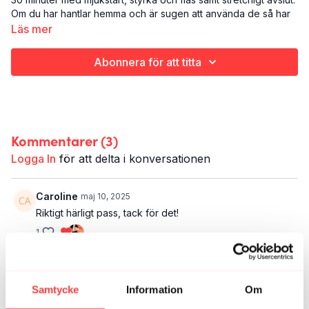
Om du har hantlar hemma och är sugen att använda de så har
vi ett par övningar där de kan komma till nytta! OBS - allt går
Läs mer
lika bra utan hantlar om du inte känner för det!
Abonnera för att titta
Styrka
Hela kroppen
30-40 minuter
Kommentarer (
3
)
Logga In
för att delta i konversationen
Caroline
maj 10, 2025
Riktigt härligt pass, tack för det!
1
Ana
maj 05, 2025
Så så bra, tusen tack för detta!
Samtycke
Information
Om
1