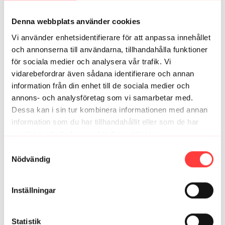
Denna webbplats använder cookies
Lena J.
april 03, 2025
Härligt pass!
Vi använder enhetsidentifierare för att anpassa innehållet
2
och annonserna till användarna, tillhandahålla funktioner
för sociala medier och analysera vår trafik. Vi
vidarebefordrar även sådana identifierare och annan
Relaterade videor
information från din enhet till de sociala medier och
annons- och analysföretag som vi samarbetar med.
Dessa kan i sin tur kombinera informationen med annan
information som du har tillhandahållit eller som de har
samlat in när du har använt deras tjänster.
Integritetspolicy
Samtyckesval
Nödvändig
Inställningar
40:20
Statistik