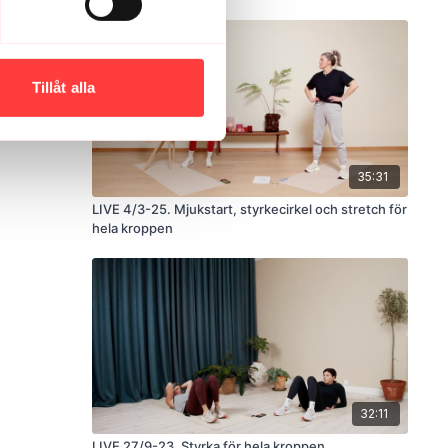
Tillåt alla
35:31
LIVE 4/3-25. Mjukstart, styrkecirkel och stretch för
hela kroppen
32:11
LIVE 27/9-23. Styrka för hela kroppen