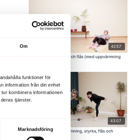
Om
42:57
LIVE 21/1-26. Styrka och flås (med uppvärmning
och stretch)
andahålla funktioner för
n information från din enhet
 tur kombinera informationen
deras tjänster.
43:07
Marknadsföring
LIVE 18/9-23. Uppvärmning, styrka, flås och
stretch