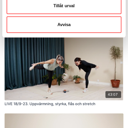
Tillåt urval
43:05
LIVE 7/9-23. Svettigt helkroppspass
Avvisa
43:07
LIVE 18/9-23. Uppvärmning, styrka, flås och stretch