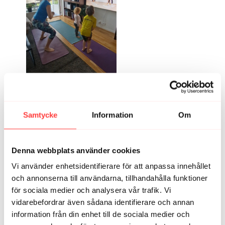
1760187711880_1000023871.1760187714.jpg
Samtycke
Information
Om
3
Visa svar (1)
Elin S.
november 24, 2025
Denna webbplats använder cookies
Superbra pass! 🤩
Vi använder enhetsidentifierare för att anpassa innehållet
1
och annonserna till användarna, tillhandahålla funktioner
för sociala medier och analysera vår trafik. Vi
Emma
oktober 11, 2025
• Redigerad
vidarebefordrar även sådana identifierare och annan
Jösses🥵😅 ÄLSKAR vibesmacka!! Kombon får tiden att
information från din enhet till de sociala medier och
gå så snabbt och man får ut så mycket! Tack! Ni är bäst