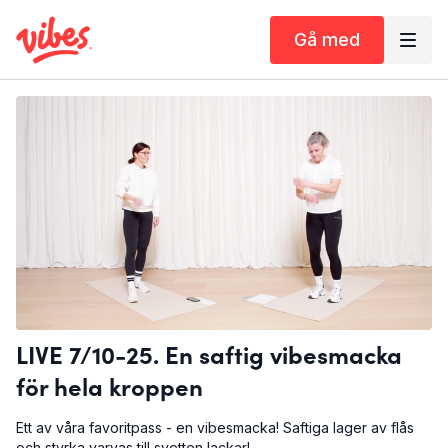
Gå med
LIVE 7/10-25. En saftig vibesmacka
för hela kroppen
Ett av våra favoritpass - en vibesmacka! Saftiga lager av flås
och styrka varvas till svetten lackar!