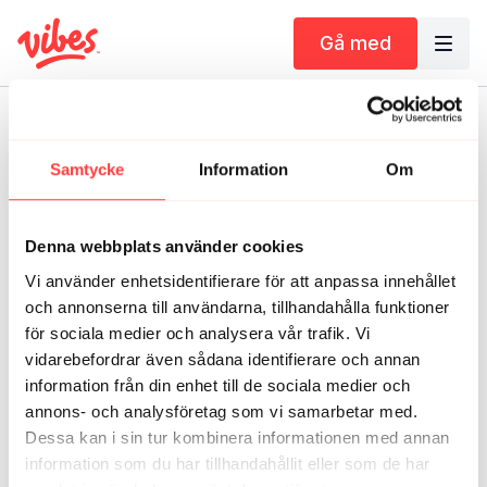
Gå med
Livestream avslutad
YOGA Fredag 25/10 11.30
Tillbaka till katalogen
Samtycke
Information
Om
Denna webbplats använder cookies
30 minuter yoga med Carolina Söderberg. Denna
Vi använder enhetsidentifierare för att anpassa innehållet
yogaklass kommer vi skicka lite extra kärlek till
och annonserna till användarna, tillhandahålla funktioner
ryggen, du kan se det som en liten teaser inför
för sociala medier och analysera vår trafik. Vi
kommande programmet We Got Your Back (med start
vidarebefordrar även sådana identifierare och annan
11 november).
information från din enhet till de sociala medier och
annons- och analysföretag som vi samarbetar med.
Yoga
Dessa kan i sin tur kombinera informationen med annan
Hela kroppen
information som du har tillhandahållit eller som de har
25-30 minuter
LIVE
POPULÄRT JUST NU