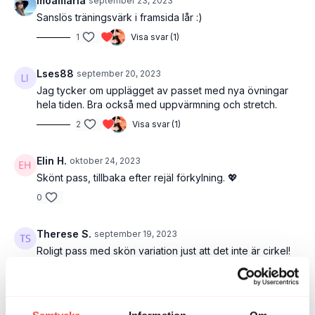
moamaria
september 23, 2023
Sanslös träningsvärk i framsida lår :)
1
Visa svar (1)
Lses88
september 20, 2023
Jag tycker om upplägget av passet med nya övningar
hela tiden. Bra också med uppvärmning och stretch.
2
Visa svar (1)
Elin H.
oktober 24, 2023
Skönt pass, tillbaka efter rejäl förkylning. 💖
0
Therese S.
september 19, 2023
Roligt pass med skön variation just att det inte är cirkel!
Hade precis som flera sagt önskat högre musik.
1