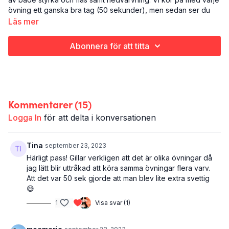
övning ett ganska bra tag (50 sekunder), men sedan ser du
den aldrig mer igen (i det här passet iaf): allt som allt en
Läs mer
ganska fin kombo av att nöta på och variation.
Abonnera för att titta
Styrketräning (uppvärmning och stretch inkluderat)
Hela kroppen
40 minuter
Kommentarer (
15
)
Logga In
för att delta i konversationen
Tina
september 23, 2023
Härligt pass! Gillar verkligen att det är olika övningar då
jag lätt blir uttråkad att köra samma övningar flera varv.
Att det var 50 sek gjorde att man blev lite extra svettig
😅
1
Visa svar (1)