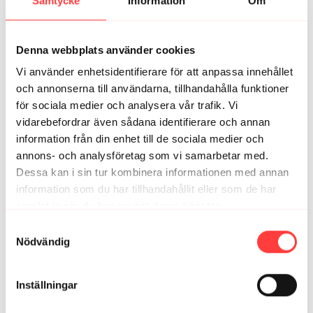
Samtycke
Information
Om
Pernilla B.
september 19, 2023
Tack! Kul med många olika övningar. Jag är lite trött på
”varv” så detta passade som handen i handsken
Denna webbplats använder cookies
2
Vi använder enhetsidentifierare för att anpassa innehållet
och annonserna till användarna, tillhandahålla funktioner
ae
september 19, 2023
för sociala medier och analysera vår trafik. Vi
Tack igen för ett jättebra träningspass, ni är bäst!💛💛
vidarebefordrar även sådana identifierare och annan
1
information från din enhet till de sociala medier och
annons- och analysföretag som vi samarbetar med.
Louise R.
september 19, 2023
Dessa kan i sin tur kombinera informationen med annan
Jättebra pass! Gillar när övningarna inte kommer tillbaka
information som du har tillhandahållit eller som de har
☺️
samlat in när du har använt deras tjänster.
1
Integritetspolicy
Samtyckesval
Nödvändig
karolina
september 19, 2023
Skönt pass! Tack!🙏🏻
Inställningar
1