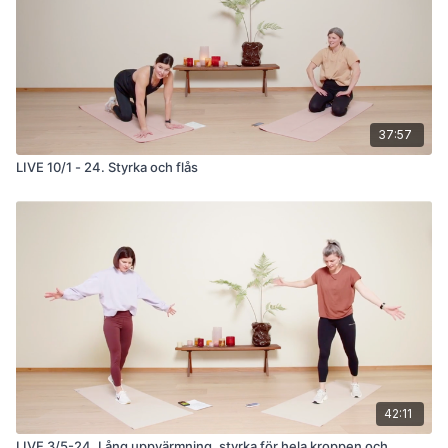
37:57
LIVE 10/1 - 24. Styrka och flås
42:11
LIVE 3/5-24. Lång uppvärmning, styrka för hela kroppen och