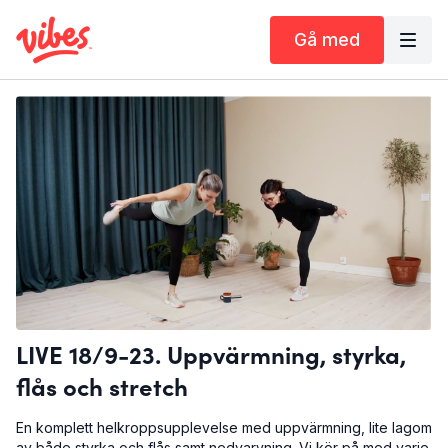
Gå med
LIVE 18/9-23. Uppvärmning, styrka,
flås och stretch
En komplett helkroppsupplevelse med uppvärmning, lite lagom
av både styrka och flås samt nedvarvning. Vi kör på med varje