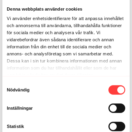
Åsa H.
januari 22, 2025
Denna webbplats använder cookies
👍🏻
Vi använder enhetsidentifierare för att anpassa innehållet
1
och annonserna till användarna, tillhandahålla funktioner
för sociala medier och analysera vår trafik. Vi
vidarebefordrar även sådana identifierare och annan
Relaterade videor
information från din enhet till de sociala medier och
annons- och analysföretag som vi samarbetar med.
Dessa kan i sin tur kombinera informationen med annan
information som du har tillhandahållit eller som de har
samlat in när du har använt deras tjänster.
Integritetspolicy
Samtyckesval
Nödvändig
Inställningar
12:33
LIVE BENSTRÄCKARE. Få upp värmen, mjuka upp kontorsryggen
Statistik
och nacken