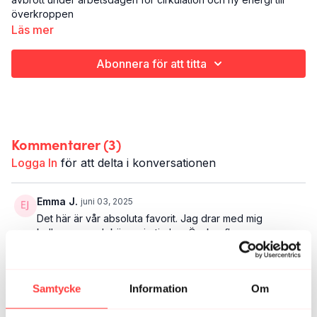
överkroppen
Läs mer
Rörlighet
Hela kroppen - men med fokus på överkroppen
Abonnera för att titta
10 minuter
Kommentarer (
3
)
Logga In
för att delta i konversationen
Emma J.
juni 03, 2025
Det här är vår absoluta favorit. Jag drar med mig
kollegorna och kör varje tisdag. Önskar fler pass av
den här typen - inte studsigt och ingen extra utrustning
förutom pinnen. Vi sitter vid datorn hela dagarna så det
här passet för överkroppen är otroligt skönt.
Samtycke
Information
Om
2
Visa svar (1)