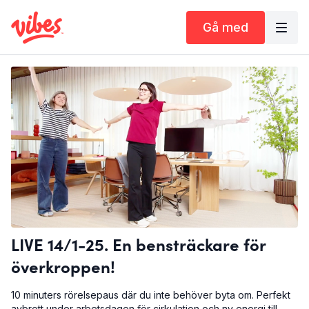
Gå med
LIVE 14/1-25. En bensträckare för
överkroppen!
10 minuters rörelsepaus där du inte behöver byta om. Perfekt
avbrott under arbetsdagen för cirkulation och ny energi till