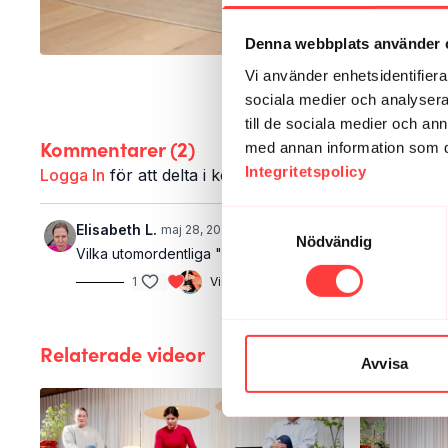
Denna webbplats använder 
Vi använder enhetsidentifierar
sociala medier och analysera 
till de sociala medier och a
Kommentarer (
2
)
med annan information som du 
Integritetspolicy
Logga In
för att delta i konversationen
Samtyckesval
Elisabeth L.
maj 28, 2025
Nödvändig
Vilka utomordentliga "nedåtgående hundar" Ludde bjöd
1
Visa svar (1)
Relaterade videor
Avvisa